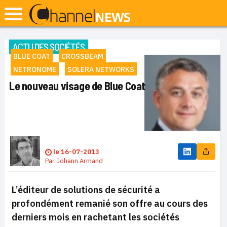
ACTU DES SOCIÉTÉS
BLUE COAT
CROSSBEAM
NETRONOME
SOLERA NETWORKS
Le nouveau visage de Blue Coat
le
16-07-2013
Par
Johann Armand
L’éditeur de solutions de sécurité a
profondément remanié son offre au cours des
derniers mois en rachetant les sociétés