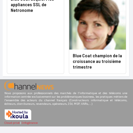
appliances SSL de
Netronome
Blue Coat champion de la
croissance au troisième
trimestre
Nous proposons aux professionnels des marchés de l'informatique et des télécoms une
information centrée exclusivement sur les problématiques business, les pratiques métiers de
l'ensemble des acteurs du channel français (Constructeurs informatique et télécoms,
éditeurs, distributeurs, revendeurs, opérateurs, ISV, MSP, VARs,...)
Cloud privé
|
Infogérance