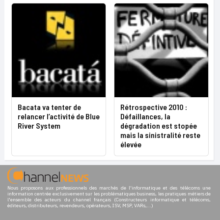
Bacata va tenter de
Rétrospective 2010 :
relancer l’activité de Blue
Défaillances, la
River System
dégradation est stopée
mais la sinistralité reste
élevée
Nous proposons aux professionnels des marchés de l'informatique et des télécoms une
information centrée exclusivement sur les problématiques business, les pratiques métiers de
l'ensemble des acteurs du channel français (Constructeurs informatique et télécoms,
éditeurs, distributeurs, revendeurs, opérateurs, ISV, MSP, VARs,...)