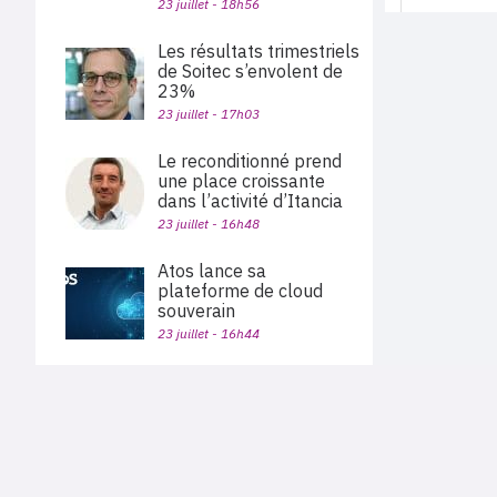
23 juillet - 18h56
Les résultats trimestriels
de Soitec s’envolent de
23%
23 juillet - 17h03
Le reconditionné prend
une place croissante
dans l’activité d’Itancia
23 juillet - 16h48
Atos lance sa
plateforme de cloud
souverain
23 juillet - 16h44
Alphabet dépasse les
attentes, porté par la
PLAN DU SITE
croissance de 82% de
Actu des sociétés
Google Cloud
Agenda
Nous proposons aux professionnels des marchés de
23 juillet - 15h56
En bref
l'informatique et des télécoms une information centrée
exclusivement sur les problématiques business, les pratiques
Expertises