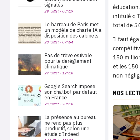
signalés
éducation
29 juillet - 08h19
intitulé «
Le barreau de Paris met
total de 54
un modèle de charte IA à
disposition des cabinets
Il faut ég
28 juillet - 07h54
compétitiv
Pas de trève estivale
150 millio
pour le dérèglement
et les 150
climatique
27 juillet - 12h10
non néglig
Google Search impose
son chatbot par défaut
NOS LECT
en France
24 juillet - 20h10
La présence au bureau
ne rend pas plus
productif, selon une
étude d’Indeed