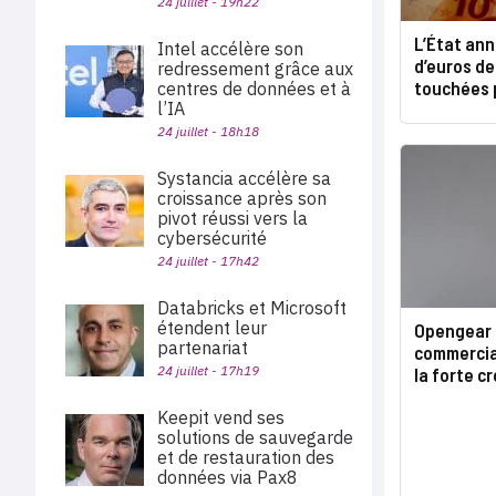
24 juillet - 19h22
L’État ann
Intel accélère son
d’euros de
redressement grâce aux
touchées p
centres de données et à
l’IA
24 juillet - 18h18
Systancia accélère sa
croissance après son
pivot réussi vers la
cybersécurité
24 juillet - 17h42
Databricks et Microsoft
étendent leur
Opengear 
partenariat
commercia
24 juillet - 17h19
la forte c
Keepit vend ses
solutions de sauvegarde
et de restauration des
données via Pax8