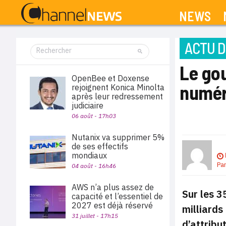
NEWS
ACTU D
Le gou
OpenBee et Doxense
numéri
rejoignent Konica Minolta
après leur redressement
judiciaire
06 août - 17h03
Nutanix va supprimer 5%
de ses effectifs
mondiaux
Pa
04 août - 16h46
AWS n’a plus assez de
Sur les 3
capacité et l’essentiel de
2027 est déjà réservé
milliards
31 juillet - 17h15
d’attribu