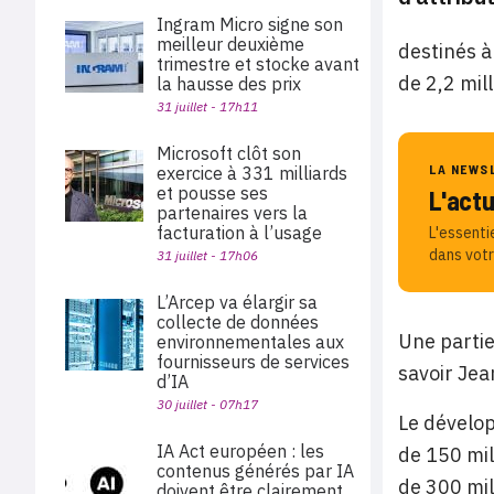
Ingram Micro signe son
meilleur deuxième
destinés 
trimestre et stocke avant
de 2,2 mill
la hausse des prix
31 juillet - 17h11
Microsoft clôt son
LA NEWS
exercice à 331 milliards
et pousse ses
L'act
partenaires vers la
facturation à l’usage
L'essenti
dans votr
31 juillet - 17h06
L’Arcep va élargir sa
collecte de données
Une partie
environnementales aux
fournisseurs de services
savoir Jea
d’IA
30 juillet - 07h17
Le dévelop
IA Act européen : les
de 150 mil
contenus générés par IA
de 300 mil
doivent être clairement