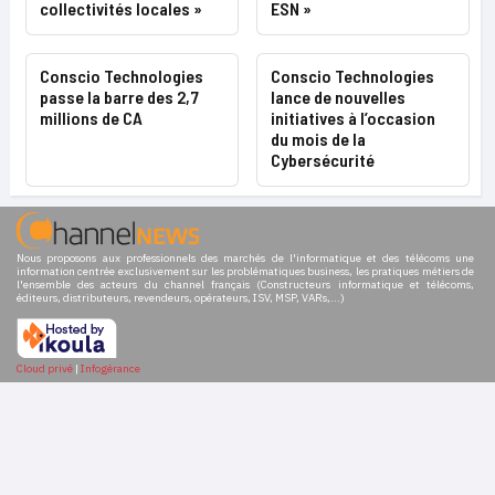
collectivités locales »
ESN »
Conscio Technologies
Conscio Technologies
passe la barre des 2,7
lance de nouvelles
millions de CA
initiatives à l’occasion
du mois de la
Cybersécurité
Nous proposons aux professionnels des marchés de l'informatique et des télécoms une
information centrée exclusivement sur les problématiques business, les pratiques métiers de
l'ensemble des acteurs du channel français (Constructeurs informatique et télécoms,
éditeurs, distributeurs, revendeurs, opérateurs, ISV, MSP, VARs,...)
Cloud privé
|
Infogérance