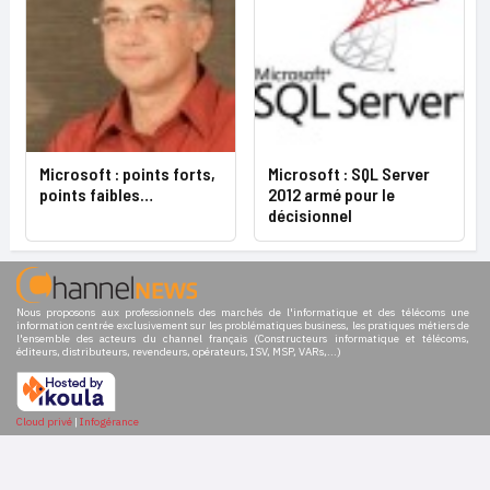
Microsoft : points forts,
Microsoft : SQL Server
points faibles…
2012 armé pour le
décisionnel
Nous proposons aux professionnels des marchés de l'informatique et des télécoms une
information centrée exclusivement sur les problématiques business, les pratiques métiers de
l'ensemble des acteurs du channel français (Constructeurs informatique et télécoms,
éditeurs, distributeurs, revendeurs, opérateurs, ISV, MSP, VARs,...)
Cloud privé
|
Infogérance