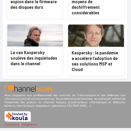
espion dans le firmware
moyens de
des disques durs
déchiffrement
considérables
Le cas Kaspersky
Kaspersky : la pandémie
soulève des inquiétudes
a accéléré l’adoption de
dans le channel
ses solutions MSP et
Cloud
Nous proposons aux professionnels des marchés de l'informatique et des télécoms une
information centrée exclusivement sur les problématiques business, les pratiques métiers de
l'ensemble des acteurs du channel français (Constructeurs informatique et télécoms,
éditeurs, distributeurs, revendeurs, opérateurs, ISV, MSP, VARs,...)
Cloud privé
|
Infogérance