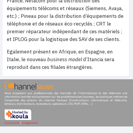
France, Netacom pour la distribution des
équipements télécoms et réseaux (Siemens, Avaya,
etc.) ; Pineau pour la distribution d’équipements de
téléphonie et de réseaux éco-recyclés ; CRT le
premier réparateur indépendant de ces matériels ;
et IPLOG pour la logistique des SAV de ses clients.
Egalement présent en Afrique, en Espagne, en
Italie, le nouveau
business model
d’Itancia sera
reproduit dans ces filiales étrangères.
Nous proposons aux professionnels des marchés de l'informatique et des télécoms une
information centrée exclusivement sur les problématiques business, les pratiques métiers de
l'ensemble des acteurs du channel français (Constructeurs informatique et télécoms,
éditeurs, distributeurs, revendeurs, opérateurs, ISV, MSP, VARs,...)
Cloud privé
|
Infogérance