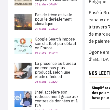
Belgique.
28 juillet - 07h54
Basé à Bru
Pas de trève estivale
pour le dérèglement
canaux de 
climatique
à travers 
27 juillet - 12h10
de marque 
Google Search impose
de paiemen
son chatbot par défaut
en France
Ogone empl
24 juillet - 20h10
d’EBITDA 
La présence au bureau
ne rend pas plus
productif, selon une
NOS LECT
étude d’Indeed
24 juillet - 19h22
Simplifier
Intel accélère son
des paiem
redressement grâce aux
have pour
centres de données et à
l’IA