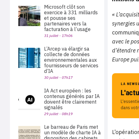
Microsoft clôt son
exercice à 331 milliards
« L’acquis
et pousse ses
synergies u
partenaires vers la
facturation à l’usage
communiqu
31 juillet - 17h06
avec le po
L’Arcep va élargir sa
d’étendre 
collecte de données
Europe puis
environnementales aux
fournisseurs de services
d’IA
30 juillet - 07h17
LA NEWS
IA Act européen : les
L'act
contenus générés par IA
doivent être clairement
L'essenti
signalés
dans votr
29 juillet - 08h19
Le barreau de Paris met
L’opératio
un modèle de charte IA à
disposition des cabinets