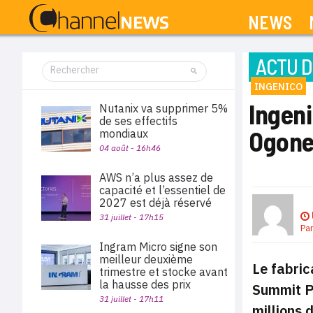
NEWS
ACTU D
INGENICO
Ingeni
Nutanix va supprimer 5%
de ses effectifs
Ogon
mondiaux
04 août - 16h46
AWS n’a plus assez de
capacité et l’essentiel de
2027 est déjà réservé
31 juillet - 17h15
Pa
Ingram Micro signe son
meilleur deuxième
Le fabric
trimestre et stocke avant
la hausse des prix
Summit Pa
31 juillet - 17h11
millions d