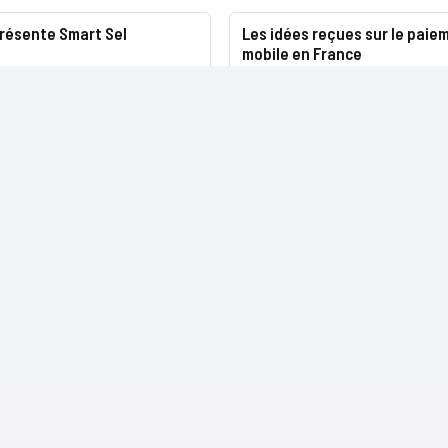
présente Smart Sel
Les idées reçues sur le paie
mobile en France
NOS SITES
CONTACTS
Nominations
InformatiqueNews.fr
Rédaction