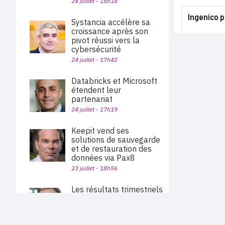
24 juillet - 18h18
Ingenico 
Systancia accélère sa
croissance après son
pivot réussi vers la
cybersécurité
24 juillet - 17h42
Databricks et Microsoft
étendent leur
partenariat
24 juillet - 17h19
Keepit vend ses
solutions de sauvegarde
et de restauration des
données via Pax8
23 juillet - 18h56
Les résultats trimestriels
de Soitec s’envolent de
23%
PLAN DU SITE
23 juillet - 17h03
Actu des sociétés