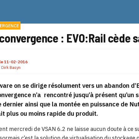
ERGENCE
convergence : EVO:Rail cède s
le
11-02-2016
r
Dirk Basyn
re on se dirige résolument vers un abandon d’EVO
onvergence n’a
rencontré jusqu’à présent qu’un 
 dernier ainsi que la montée en puissance de Nut
ait plus ou moins rapide du produit.
nt mercredi de VSAN 6.2 ne laisse aucun doute à ce su
sormais c’est la solution de virtualisation du stockage