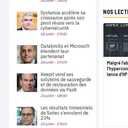
24 juillet - 18h18
NOS LECT
Systancia accélère sa
croissance après son
pivot réussi vers la
cybersécurité
24 juillet - 17h42
Databricks et Microsoft
étendent leur
partenariat
Malgré l’a
24 juillet - 17h19
l’hypercon
lance d’HP
Keepit vend ses
solutions de sauvegarde
et de restauration des
données via Pax8
23 juillet - 18h56
Les résultats trimestriels
de Soitec s’envolent de
23%
23 juillet - 17h03