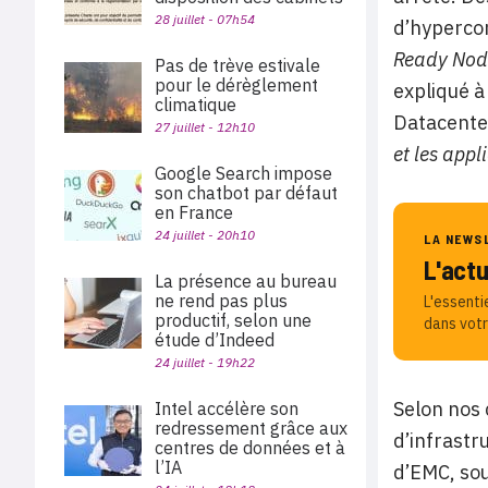
28 juillet - 07h54
d’hyperco
Ready Node
Pas de trève estivale
pour le dérèglement
expliqué à
climatique
Datacente
27 juillet - 12h10
et les appl
Google Search impose
son chatbot par défaut
en France
24 juillet - 20h10
LA NEWS
L'act
La présence au bureau
ne rend pas plus
L'essenti
productif, selon une
dans votr
étude d’Indeed
24 juillet - 19h22
Selon nos 
Intel accélère son
redressement grâce aux
d’infrastr
centres de données et à
l’IA
d’EMC, sou