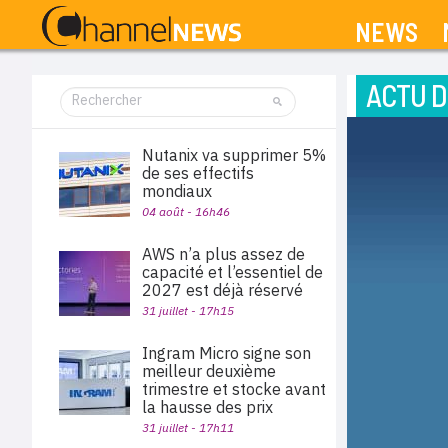
NEWS
ACTU D
Nutanix va supprimer 5%
de ses effectifs
mondiaux
04 août - 16h46
AWS n’a plus assez de
capacité et l’essentiel de
2027 est déjà réservé
31 juillet - 17h15
Ingram Micro signe son
meilleur deuxième
trimestre et stocke avant
la hausse des prix
31 juillet - 17h11