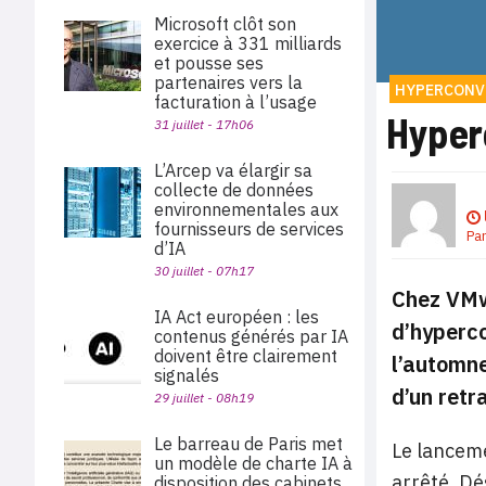
Microsoft clôt son
exercice à 331 milliards
et pousse ses
partenaires vers la
HYPERCONV
facturation à l’usage
Hyper
31 juillet - 17h06
L’Arcep va élargir sa
collecte de données
environnementales aux
fournisseurs de services
Pa
d’IA
30 juillet - 07h17
Chez VMwa
IA Act européen : les
d’hyperc
contenus générés par IA
doivent être clairement
l’automne
signalés
d’un retr
29 juillet - 08h19
Le barreau de Paris met
Le lanceme
un modèle de charte IA à
arrêté. Dé
disposition des cabinets