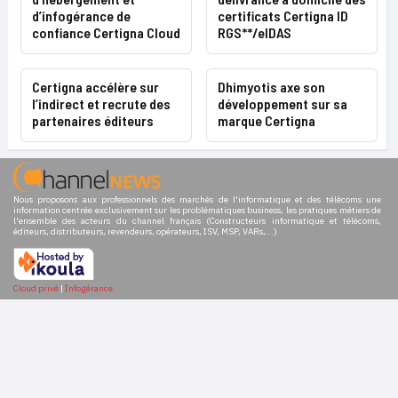
d’infogérance de
certificats Certigna ID
confiance Certigna Cloud
RGS**/eIDAS
Certigna accélère sur
Dhimyotis axe son
l’indirect et recrute des
développement sur sa
partenaires éditeurs
marque Certigna
Nous proposons aux professionnels des marchés de l'informatique et des télécoms une
information centrée exclusivement sur les problématiques business, les pratiques métiers de
l'ensemble des acteurs du channel français (Constructeurs informatique et télécoms,
éditeurs, distributeurs, revendeurs, opérateurs, ISV, MSP, VARs,...)
Cloud privé
|
Infogérance