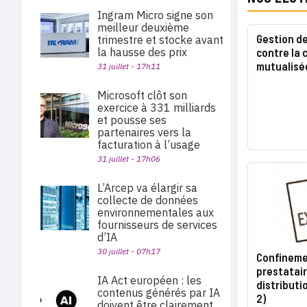
Ingram Micro signe son
meilleur deuxième
Gestion de
trimestre et stocke avant
la hausse des prix
contre la 
mutualisé
31 juillet - 17h11
Microsoft clôt son
exercice à 331 milliards
et pousse ses
partenaires vers la
facturation à l’usage
31 juillet - 17h06
L’Arcep va élargir sa
collecte de données
environnementales aux
fournisseurs de services
d’IA
30 juillet - 07h17
Confinemen
prestatair
IA Act européen : les
distributi
contenus générés par IA
2)
doivent être clairement