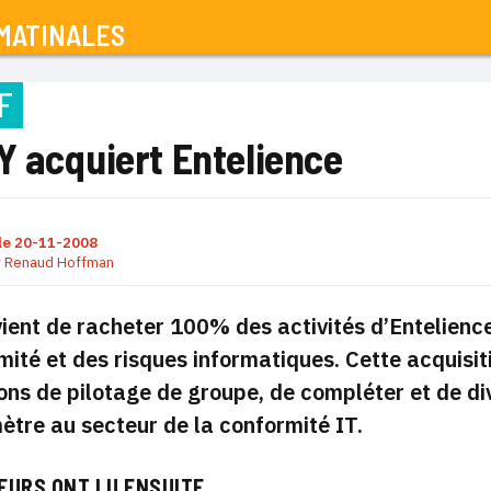
MATINALES
F
Y acquiert Entelience
le
20-11-2008
r
Renaud Hoffman
ent de racheter 100% des activités d’Entelience
mité et des risques informatiques. Cette acquisit
ions de pilotage de groupe, de compléter et de dive
ètre au secteur de la conformité IT.
EURS ONT LU ENSUITE