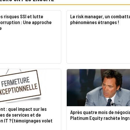
s risques SSI et lutte
Le risk manager, un combatt
corruption : Une approche
phénomènes étranges !
e
t : quel impact sur les
Après quatre mois de négoci
es de services et de
Platinum Equity rachète Ingr
on IT ? (témoignages volet