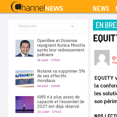
NEWS
EN BRE
EQUIT
OpenBee et Doxense
rejoignent Konica Minolta
après leur redressement
judiciaire
06 août - 17h03
Pa
Nutanix va supprimer 5%
de ses effectifs
EQUITY vi
mondiaux
la confor
04 août - 16h46
les solut
AWS n’a plus assez de
son périm
capacité et l’essentiel de
2027 est déjà réservé
31 juillet - 17h15
NOS LECT