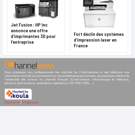
Jet Fusion : HP Inc
annonce une offre
Fort déclin des systèmes
d’imprimantes 3D pour
d’impression laser en
l’entreprise
France
Nous proposons aux professionnels des marchés de l'informatique et des télécoms une
information centrée exclusivement sur les problématiques business, les pratiques métiers de
l'ensemble des acteurs du channel français (Constructeurs informatique et télécoms,
éditeurs, distributeurs, revendeurs, opérateurs, ISV, MSP, VARs,...)
Cloud privé
|
Infogérance