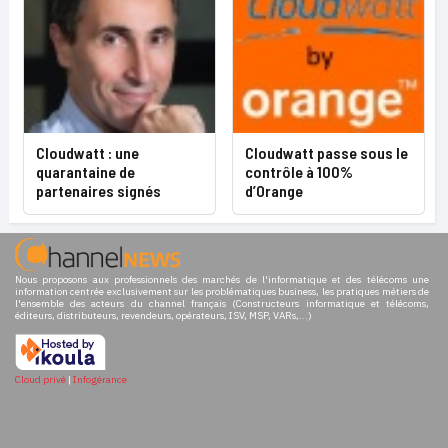
Cloudwatt : une
Cloudwatt passe sous le
quarantaine de
contrôle à 100%
partenaires signés
d’Orange
Nous proposons aux professionnels des marchés de l'informatique et des télécoms une
information centrée exclusivement sur les problématiques business, les pratiques métiers de
l'ensemble des acteurs du channel français (Constructeurs informatique et télécoms,
éditeurs, distributeurs, revendeurs, opérateurs, ISV, MSP, VARs,...)
Cloud privé
|
Infogérance