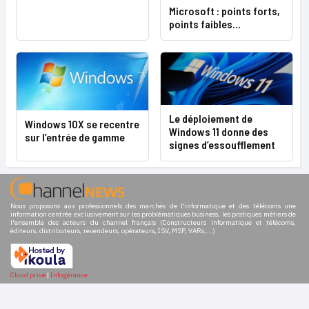
Microsoft : points forts,
points faibles…
Le déploiement de
Windows 10X se recentre
Windows 11 donne des
sur l’entrée de gamme
signes d’essoufflement
Nous proposons aux professionnels des marchés de l'informatique et des télécoms une
information centrée exclusivement sur les problématiques business, les pratiques métiers de
l'ensemble des acteurs du channel français (Constructeurs informatique et télécoms,
éditeurs, distributeurs, revendeurs, opérateurs, ISV, MSP, VARs,...)
Cloud privé
|
Infogérance