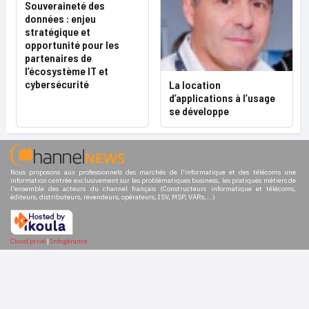
Souveraineté des
données : enjeu
stratégique et
opportunité pour les
partenaires de
l’écosystème IT et
cybersécurité
La location
d’applications à l’usage
se développe
Nous proposons aux professionnels des marchés de l'informatique et des télécoms une
information centrée exclusivement sur les problématiques business, les pratiques métiers de
l'ensemble des acteurs du channel français (Constructeurs informatique et télécoms,
éditeurs, distributeurs, revendeurs, opérateurs, ISV, MSP, VARs,...)
Cloud privé
|
Infogérance