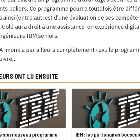
ents paliers. Ce programme pourra toutefois être différ
a ainsi (entre autres) d’une évaluation de ses compéte
 Gold aura droit à une assistance
en expérience digital
ingénieurs IBM seniors.
’Armonk a par ailleurs complètement revu le program
suivre…
EURS ONT LU ENSUITE
ie son nouveau programme
IBM : les partenaires bouscul