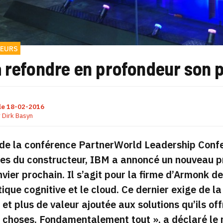
EURS
a refondre en profondeur son
le
18-02-2016
r
Dirk Basyn
 de la conférence
PartnerWorld Leadership Conf
res du constructeur, IBM a annoncé un nouveau 
nvier prochain. Il s’agit pour la firme d’Armonk 
tique cognitive et le cloud. Ce dernier exige de l
 et plus de valeur ajoutée aux solutions qu’ils off
s choses. Fondamentalement tout »,
a déclaré le