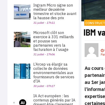
Ingram Micro signe son
meilleur deuxième
trimestre et stocke avant
la hausse des prix
31 juillet - 17h11
CONSTRUCT
IBM v
Microsoft clôt son
exercice à 331 milliards
et pousse ses
partenaires vers la
facturation à l’usage
31 juillet - 17h06
Pa
L’Arcep va élargir sa
Au cours
collecte de données
environnementales aux
partenai
fournisseurs de services
d’IA
au 1er ja
30 juillet - 07h17
l’informa
expertise
IA Act européen : les
contenus générés par IA
certaine
doivent être clairement