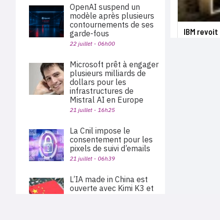
OpenAI suspend un
modèle après plusieurs
contournements de ses
IBM revoit
garde-fous
22 juillet - 06h00
Microsoft prêt à engager
plusieurs milliards de
dollars pour les
infrastructures de
Mistral AI en Europe
21 juillet - 16h25
La Cnil impose le
consentement pour les
pixels de suivi d’emails
21 juillet - 06h39
L’IA made in China est
ouverte avec Kimi K3 et
Qwen 3.8
21 juillet - 05h04
PLAN DU SITE