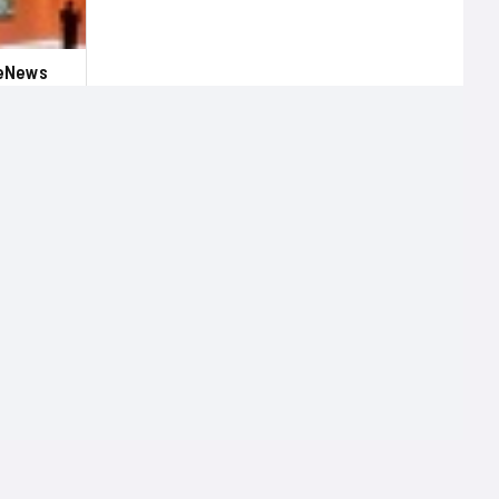
ueNews
Terms of use