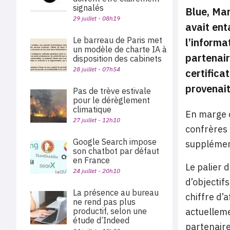
signalés
Blue, Mar
29 juillet - 08h19
avait ent
Le barreau de Paris met
l’informa
un modèle de charte IA à
partenair
disposition des cabinets
28 juillet - 07h54
certifica
provenait
Pas de trève estivale
pour le dérèglement
climatique
En marge 
27 juillet - 12h10
confrères
Google Search impose
supplément
son chatbot par défaut
en France
Le palier 
24 juillet - 20h10
d’objectif
La présence au bureau
chiffre d’
ne rend pas plus
productif, selon une
actuellem
étude d’Indeed
partenaire