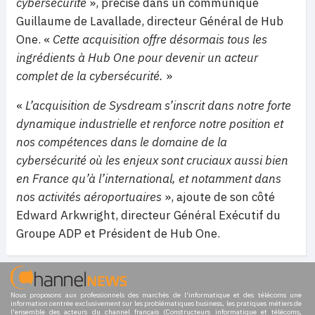
cybersécurité
», précise dans un communiqué
Guillaume de Lavallade, directeur Général de Hub
One. «
Cette acquisition offre désormais tous les
ingrédients à Hub One pour devenir un acteur
complet de la cybersécurité.
»
«
L’acquisition de Sysdream s’inscrit dans notre forte
dynamique industrielle et renforce notre position et
nos compétences dans le domaine de la
cybersécurité où les enjeux sont cruciaux aussi bien
en France qu’à l’international, et notamment dans
nos activités aéroportuaires
», ajoute de son côté
Edward Arkwright, directeur Général Exécutif du
Groupe ADP et Président de Hub One.
Nous proposons aux professionnels des marchés de l'informatique et des télécoms une
information centrée exclusivement sur les problématiques business, les pratiques métiers de
l'ensemble des acteurs du channel français (Constructeurs informatique et télécoms,