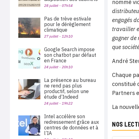
nommé vic
28 juillet - 07h54
distribute
Pas de trève estivale
engagés da
pour le dérèglement
travailler 
climatique
27 juillet - 12h10
gagner de n
que société
Google Search impose
son chatbot par défaut
en France
André Stew
24 juillet - 20h10
Chaque pay
La présence au bureau
constitué 
ne rend pas plus
productif, selon une
Partners e
étude d’Indeed
24 juillet - 19h22
La nouvell
Intel accélère son
redressement grâce aux
NOS LECT
centres de données et à
l’IA