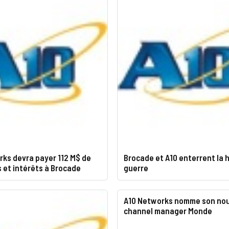
rks devra payer 112 M$ de
Brocade et A10 enterrent la 
et intérêts à Brocade
guerre
A10 Networks nomme son no
channel manager Monde