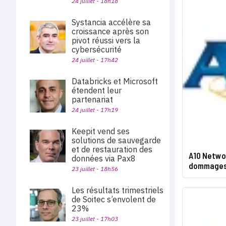
24 juillet - 18h18
Systancia accélère sa
croissance après son
pivot réussi vers la
cybersécurité
24 juillet - 17h42
Databricks et Microsoft
étendent leur
partenariat
24 juillet - 17h19
Keepit vend ses
solutions de sauvegarde
et de restauration des
A10 Netwo
données via Pax8
dommages 
23 juillet - 18h56
Les résultats trimestriels
de Soitec s’envolent de
23%
23 juillet - 17h03