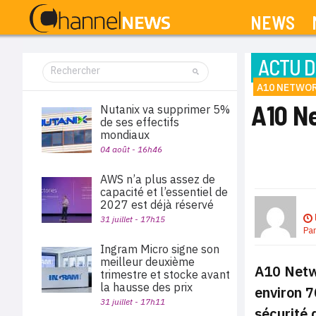
NEWS
ACTU D
A10 NETWO
A10 N
Nutanix va supprimer 5%
de ses effectifs
mondiaux
04 août - 16h46
AWS n’a plus assez de
capacité et l’essentiel de
2027 est déjà réservé
31 juillet - 17h15
Pa
Ingram Micro signe son
meilleur deuxième
A10 Netwo
trimestre et stocke avant
la hausse des prix
environ 7
31 juillet - 17h11
sécurité 