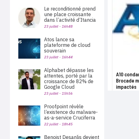
Le reconditionné prend
une place croissante
dans l’activité d’Itancia
23 juillet - 16h48
Atos lance sa
plateforme de cloud
souverain
23 juillet - 16h44
Alphabet dépasse les
A10 conda
attentes, porté par la
Brocade ma
croissance de 82% de
impactés
Google Cloud
23 juillet - 15h56
Proofpoint révèle
l’existence du malware-
as-a-service Cruciferra
22 juillet - 18h45
Benoist Desanlis devient