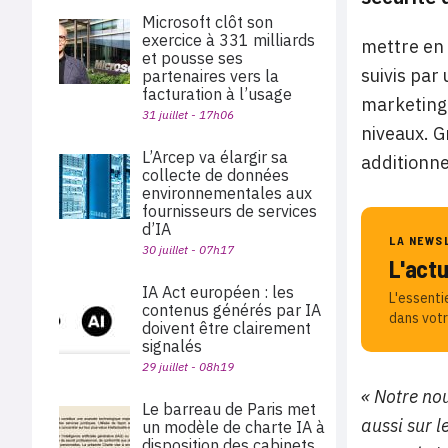
Microsoft clôt son
exercice à 331 milliards
mettre en
et pousse ses
suivis par
partenaires vers la
facturation à l’usage
marketing 
31 juillet - 17h06
niveaux. G
L’Arcep va élargir sa
additionne
collecte de données
environnementales aux
fournisseurs de services
d’IA
LA NEWS
30 juillet - 07h17
L'act
IA Act européen : les
L'essenti
contenus générés par IA
dans votr
doivent être clairement
signalés
29 juillet - 08h19
« Notre no
Le barreau de Paris met
aussi sur 
un modèle de charte IA à
disposition des cabinets