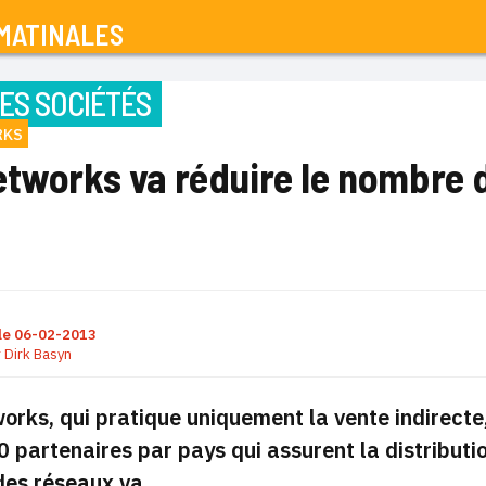
MATINALES
ES SOCIÉTÉS
RKS
etworks va réduire le nombre 
le
06-02-2013
r
Dirk Basyn
rks, qui pratique uniquement la vente indirect
0 partenaires par pays qui assurent la distributio
des réseaux va