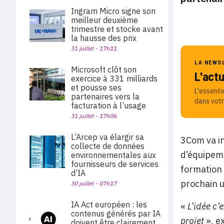
Ingram Micro signe son
meilleur deuxième
trimestre et stocke avant
la hausse des prix
31 juillet - 17h11
LA NEWS
Microsoft clôt son
L'act
exercice à 331 milliards
et pousse ses
L'essenti
partenaires vers la
dans votr
facturation à l’usage
31 juillet - 17h06
L’Arcep va élargir sa
3Com va in
collecte de données
d’équipeme
environnementales aux
fournisseurs de services
formation 
d’IA
prochain 
30 juillet - 07h17
IA Act européen : les
«
L’idée c’
contenus générés par IA
projet
», e
doivent être clairement