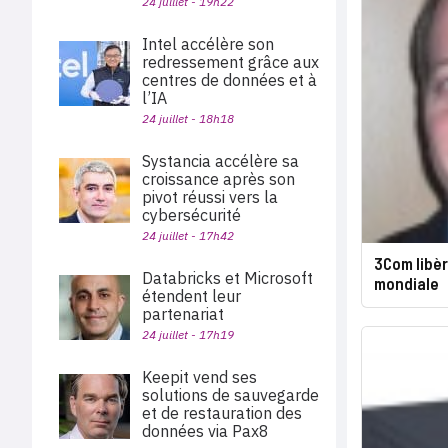
24 juillet - 19h22
Intel accélère son
redressement grâce aux
centres de données et à
l’IA
24 juillet - 18h18
Systancia accélère sa
croissance après son
pivot réussi vers la
cybersécurité
24 juillet - 17h42
3Com libère
Databricks et Microsoft
mondiale
étendent leur
partenariat
24 juillet - 17h19
Keepit vend ses
solutions de sauvegarde
et de restauration des
données via Pax8