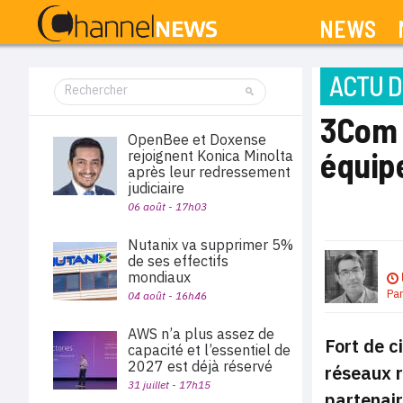
NEWS
ACTU D
3Com 
OpenBee et Doxense
équip
rejoignent Konica Minolta
après leur redressement
judiciaire
06 août - 17h03
Nutanix va supprimer 5%
de ses effectifs
mondiaux
Pa
04 août - 16h46
AWS n’a plus assez de
Fort de c
capacité et l’essentiel de
2027 est déjà réservé
réseaux r
31 juillet - 17h15
partenair