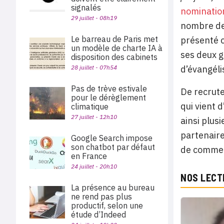
signalés
nominatio
29 juillet - 08h19
nombre de
Le barreau de Paris met
présenté c
un modèle de charte IA à
ses deux g
disposition des cabinets
28 juillet - 07h54
d’évangéli
Pas de trève estivale
De recrut
pour le dérèglement
qui vient 
climatique
27 juillet - 12h10
ainsi plus
partenaire
Google Search impose
son chatbot par défaut
de commerc
en France
24 juillet - 20h10
NOS LECT
La présence au bureau
ne rend pas plus
productif, selon une
étude d’Indeed