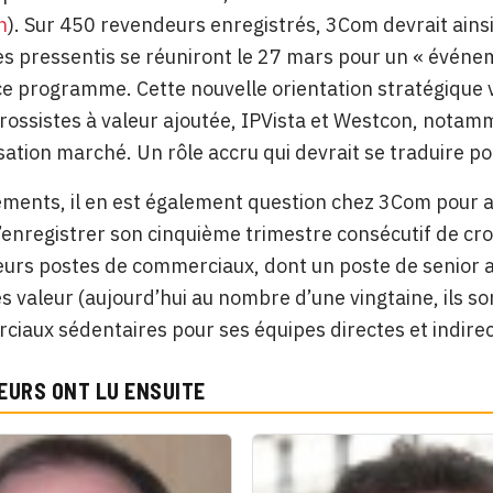
n
). Sur 450 revendeurs enregistrés, 3Com devrait ains
s pressentis se réuniront le 27 mars pour un « événe
e programme. Cette nouvelle orientation stratégique
rossistes à valeur ajoutée, IPVista et Westcon, notam
sation marché. Un rôle accru qui devrait se traduire p
ements, il en est également question chez 3Com pour 
d’enregistrer son cinquième trimestre consécutif de croi
ieurs postes de commerciaux, dont un poste de senio
s valeur (aujourd’hui au nombre d’une vingtaine, ils so
iaux sédentaires pour ses équipes directes et indirec
EURS ONT LU ENSUITE