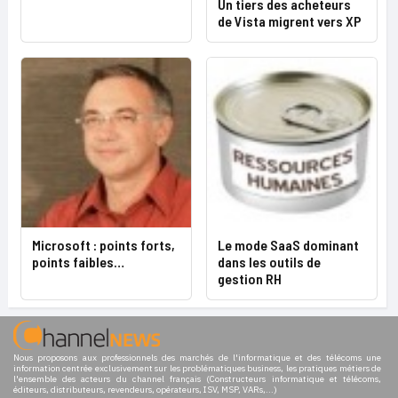
Un tiers des acheteurs
de Vista migrent vers XP
Microsoft : points forts,
Le mode SaaS dominant
points faibles…
dans les outils de
gestion RH
Nous proposons aux professionnels des marchés de l'informatique et des télécoms une
information centrée exclusivement sur les problématiques business, les pratiques métiers de
l'ensemble des acteurs du channel français (Constructeurs informatique et télécoms,
éditeurs, distributeurs, revendeurs, opérateurs, ISV, MSP, VARs,...)