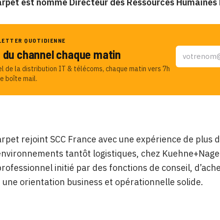
arpet est nommé Directeur des Ressources Humaines
LETTER QUOTIDIENNE
u du channel chaque matin
el de la distribution IT & télécoms, chaque matin vers 7h
e boîte mail.
rpet rejoint SCC France avec une expérience de plus 
environnements tantôt logistiques, chez Kuehne+Nagel
rofessionnel initié par des fonctions de conseil, d’ac
e une orientation business et opérationnelle solide.