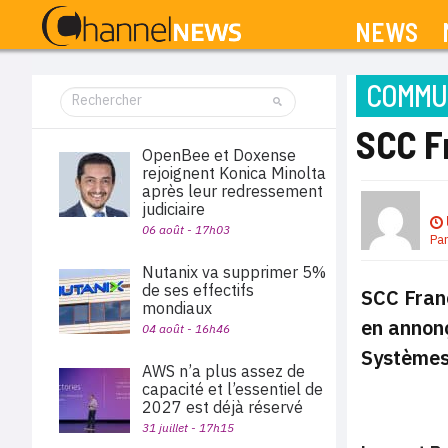
NEWS
COMMUN
SCC F
OpenBee et Doxense
rejoignent Konica Minolta
après leur redressement
judiciaire
06 août - 17h03
Pa
Nutanix va supprimer 5%
de ses effectifs
SCC Franc
mondiaux
en annonç
04 août - 16h46
Systèmes 
AWS n’a plus assez de
capacité et l’essentiel de
2027 est déjà réservé
31 juillet - 17h15