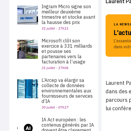
Laurent P
Ingram Micro signe son
meilleur deuxième
trimestre et stocke avant
la hausse des prix
LA NEWS
31 juillet - 17h11
L'act
Microsoft clôt son
L'essenti
exercice à 331 milliards
dans votr
et pousse ses
partenaires vers la
facturation à l’usage
31 juillet - 17h06
L’Arcep va élargir sa
Laurent Pa
collecte de données
environnementales aux
dans des 
fournisseurs de services
parcours p
d’IA
30 juillet - 07h17
lui confèr
IA Act européen : les
contenus générés par IA
doivent être clairement