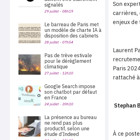
Son exper
signalés
29 juillet - 08h19
carrières,
enjeux de
Le barreau de Paris met
un modèle de charte IA à
disposition des cabinets
28 juillet - 07h54
Laurent Pa
Pas de trève estivale
recrutemen
pour le dérèglement
climatique
Paris 2024
27 juillet - 12h10
rattaché à
Google Search impose
son chatbot par défaut
en France
24 juillet - 20h10
Stephan B
La présence au bureau
ne rend pas plus
productif, selon une
À ce poste,
étude d’Indeed