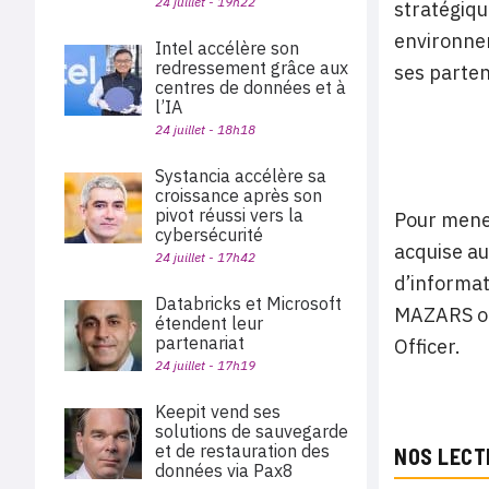
24 juillet - 19h22
stratégiqu
environnem
Intel accélère son
redressement grâce aux
ses parten
centres de données et à
l’IA
24 juillet - 18h18
Systancia accélère sa
croissance après son
pivot réussi vers la
Pour mener
cybersécurité
acquise au
24 juillet - 17h42
d’informa
Databricks et Microsoft
MAZARS ou
étendent leur
partenariat
Officer.
24 juillet - 17h19
Keepit vend ses
solutions de sauvegarde
et de restauration des
NOS LECT
données via Pax8