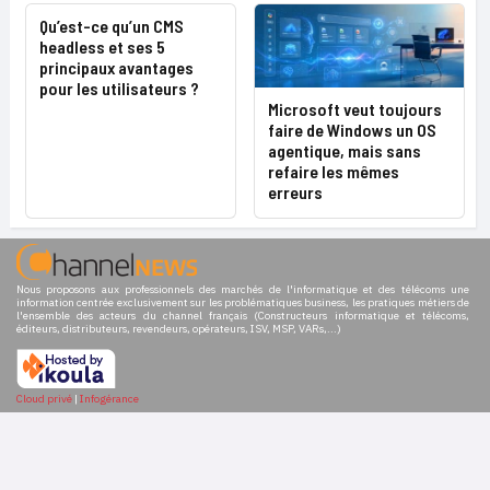
Qu’est-ce qu’un CMS
headless et ses 5
principaux avantages
pour les utilisateurs ?
Microsoft veut toujours
faire de Windows un OS
agentique, mais sans
refaire les mêmes
erreurs
Nous proposons aux professionnels des marchés de l'informatique et des télécoms une
information centrée exclusivement sur les problématiques business, les pratiques métiers de
l'ensemble des acteurs du channel français (Constructeurs informatique et télécoms,
éditeurs, distributeurs, revendeurs, opérateurs, ISV, MSP, VARs,...)
Cloud privé
|
Infogérance