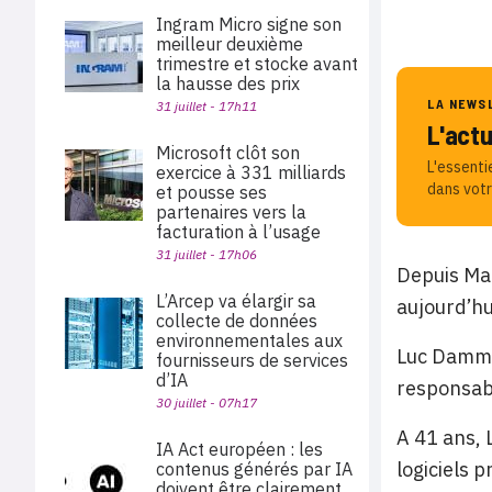
Ingram Micro signe son
meilleur deuxième
trimestre et stocke avant
la hausse des prix
LA NEWS
31 juillet - 17h11
L'act
Microsoft clôt son
L'essenti
exercice à 331 milliards
dans votr
et pousse ses
partenaires vers la
facturation à l’usage
31 juillet - 17h06
Depuis Mar
L’Arcep va élargir sa
aujourd’hu
collecte de données
environnementales aux
Luc Damman
fournisseurs de services
d’IA
responsab
30 juillet - 07h17
A 41 ans, 
IA Act européen : les
logiciels 
contenus générés par IA
doivent être clairement