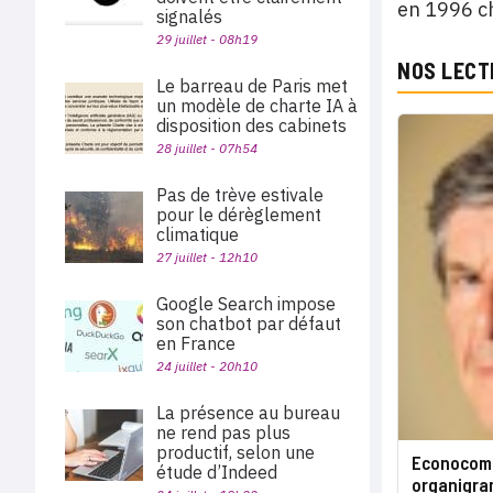
en 1996 c
signalés
29 juillet - 08h19
NOS LECT
Le barreau de Paris met
un modèle de charte IA à
disposition des cabinets
28 juillet - 07h54
Pas de trève estivale
pour le dérèglement
climatique
27 juillet - 12h10
Google Search impose
son chatbot par défaut
en France
24 juillet - 20h10
La présence au bureau
ne rend pas plus
productif, selon une
Econocom-
étude d’Indeed
organigr