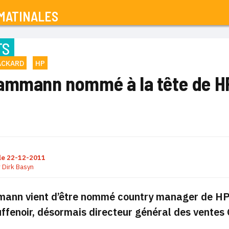
MATINALES
TS
ACKARD
HP
ammann nommé à la tête de H
le
22-12-2011
r
Dirk Basyn
ann vient d’être nommé country manager de HP 
fenoir, désormais directeur général des ventes