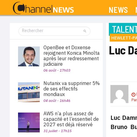
NEWS
TALEN
HEWLETT-P
Luc D
OpenBee et Doxense
rejoignent Konica Minolta
après leur redressement
judiciaire
06 août - 17h03
Nutanix va supprimer 5%
de ses effectifs
mondiaux
Pa
04 août - 16h46
AWS n’a plus assez de
Luc Damm
capacité et l’essentiel de
2027 est déjà réservé
Bruno Buf
31 juillet - 17h15