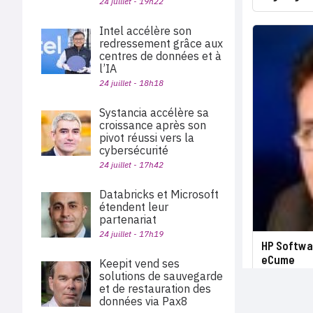
24 juillet - 19h22
Intel accélère son
redressement grâce aux
centres de données et à
l’IA
24 juillet - 18h18
Systancia accélère sa
croissance après son
pivot réussi vers la
cybersécurité
24 juillet - 17h42
Databricks et Microsoft
étendent leur
partenariat
24 juillet - 17h19
HP Softwar
eCume
Keepit vend ses
solutions de sauvegarde
et de restauration des
données via Pax8