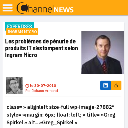
EXPERTISES
INGRAM MICRO
Les problèmes de pénurie de
produits IT s’estompent selon
Ingram Micro
le
30-07-2010
Par
Johann Armand
class= » alignleft size-full wp-image-27882″
style= »margin: 6px; float: left; » title= »Greg
Spirkel » alt= »Greg_Spirkel »