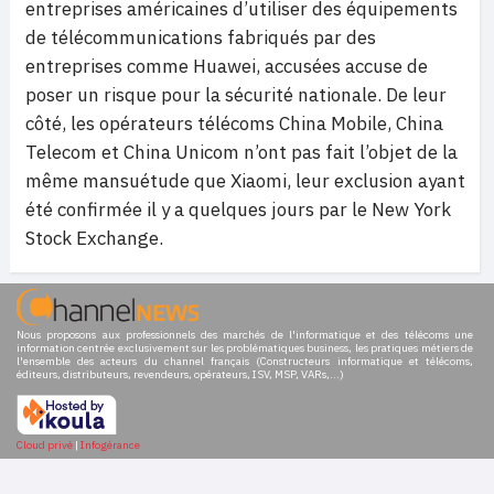
entreprises américaines d’utiliser des équipements
de télécommunications fabriqués par des
entreprises comme Huawei, accusées accuse de
poser un risque pour la sécurité nationale. De leur
côté, les opérateurs télécoms China Mobile, China
Telecom et China Unicom n’ont pas fait l’objet de la
même mansuétude que Xiaomi, leur exclusion ayant
été confirmée il y a quelques jours par le New York
Stock Exchange.
Nous proposons aux professionnels des marchés de l'informatique et des télécoms une
information centrée exclusivement sur les problématiques business, les pratiques métiers de
l'ensemble des acteurs du channel français (Constructeurs informatique et télécoms,
éditeurs, distributeurs, revendeurs, opérateurs, ISV, MSP, VARs,...)
Cloud privé
|
Infogérance