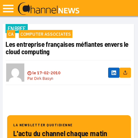
EN BREF
CA
COMPUTER ASSOCIATES
Les entreprise françaises méfiantes envers le
cloud computing
le
17-02-2010
Par
Dirk Basyn
LA NEWSLETTER QUOTIDIENNE
L'actu du channel chaque matin