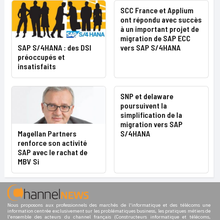
SCC France et Applium
ont répondu avec succès
à un important projet de
migration de SAP ECC
SAP S/4HANA : des DSI
vers SAP S/4HANA
préoccupés et
insatisfaits
SNP et delaware
poursuivent la
simplification de la
migration vers SAP
Magellan Partners
S/4HANA
renforce son activité
SAP avec le rachat de
MBV Si
Nous proposons aux professionnels des marchés de l'informatique et des télécoms une
information centrée exclusivement sur les problématiques business, les pratiques métiers de
l'ensemble des acteurs du channel français (Constructeurs informatique et télécoms,