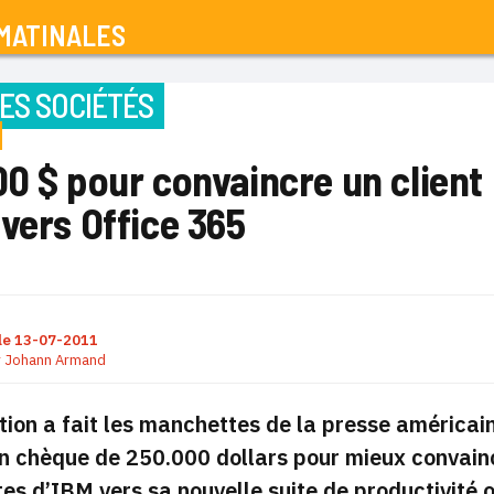
MATINALES
ES SOCIÉTÉS
0 $ pour convaincre un client
vers Office 365
le
13-07-2011
r
Johann Armand
tion a fait les manchettes de la presse américain
n chèque de 250.000 dollars pour mieux convainc
tes d’IBM
vers sa nouvelle suite de productivité 