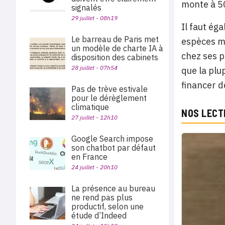
monte à 50
signalés
29 juillet - 08h19
Il faut ég
Le barreau de Paris met
espèces ma
un modèle de charte IA à
chez ses p
disposition des cabinets
28 juillet - 07h54
que la plu
financer d
Pas de trève estivale
pour le dérèglement
climatique
NOS LECT
27 juillet - 12h10
Google Search impose
son chatbot par défaut
en France
24 juillet - 20h10
La présence au bureau
ne rend pas plus
productif, selon une
étude d’Indeed