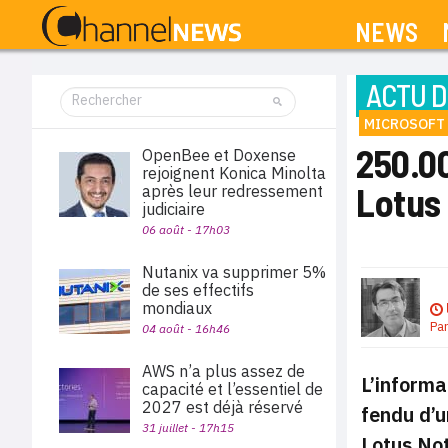
NEWS
ACTU D
MICROSOFT
250.00
OpenBee et Doxense
rejoignent Konica Minolta
Lotus 
après leur redressement
judiciaire
06 août - 17h03
Nutanix va supprimer 5%
de ses effectifs
mondiaux
Pa
04 août - 16h46
AWS n’a plus assez de
L’informa
capacité et l’essentiel de
2027 est déjà réservé
fendu d’u
31 juillet - 17h15
Lotus No