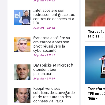
24 juillet - 19h22
Intel accélère son
redressement grâce aux
centres de données et à
l’IA
24 juillet - 18h18
Microsoft 
faibles…
Systancia accélère sa
croissance après son
pivot réussi vers la
cybersécurité
24 juillet - 17h42
Databricks et Microsoft
étendent leur
partenariat
24 juillet - 17h19
Keepit vend ses
Transform
solutions de sauvegarde
TPE ont bé
et de restauration des
Num »
données via Pax8