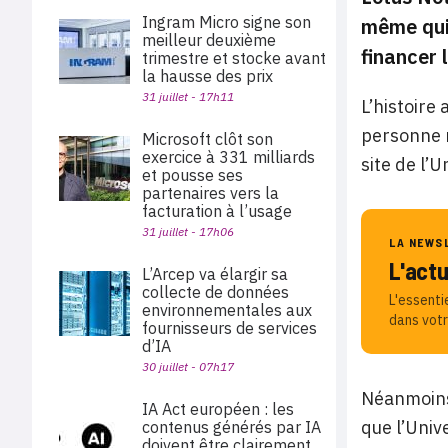
Ingram Micro signe son
même qui 
meilleur deuxième
financer 
trimestre et stocke avant
la hausse des prix
31 juillet - 17h11
L’histoire
personne n
Microsoft clôt son
exercice à 331 milliards
site de l’U
et pousse ses
partenaires vers la
facturation à l’usage
31 juillet - 17h06
LA NEWS
L'act
L’Arcep va élargir sa
collecte de données
L'essenti
environnementales aux
dans votr
fournisseurs de services
d’IA
30 juillet - 07h17
Néanmoins,
IA Act européen : les
que l’Univ
contenus générés par IA
doivent être clairement