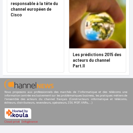
responsable à la tête du
channel européen de
Cisco
Les prédictions 2015 des
acteurs du channel
Part.II
Nous proposons aux professionnels des marchés de l'informatique et des télécoms une
information centrée exclusivement sur les problématiques business, les pratiques métiers de
l'ensemble des acteurs du channel français (Constructeurs informatique et télécoms,
éditeurs, distributeurs, revendeurs, opérateurs, ISV, MSP, VARs,...)
Cloud privé
|
Infogérance