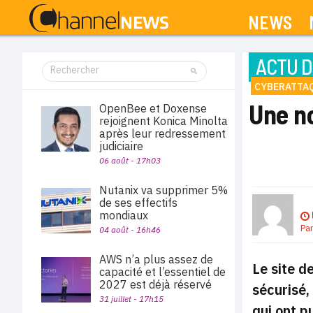
NEWS
ACTU D
CYBERATTA
Une no
OpenBee et Doxense
rejoignent Konica Minolta
après leur redressement
judiciaire
06 août - 17h03
Nutanix va supprimer 5%
de ses effectifs
mondiaux
Pa
04 août - 16h46
AWS n’a plus assez de
Le site d
capacité et l’essentiel de
2027 est déjà réservé
sécurisé,
31 juillet - 17h15
qui ont p