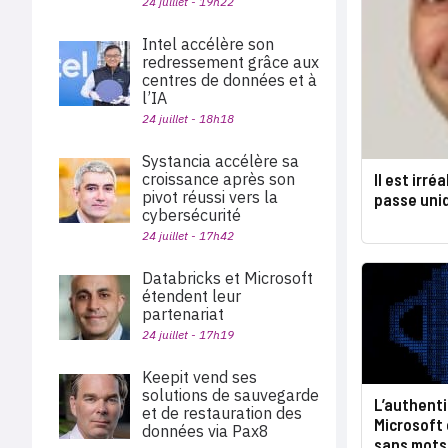
24 juillet - 19h22
Intel accélère son
redressement grâce aux
centres de données et à
l’IA
24 juillet - 18h18
Systancia accélère sa
Il est irré
croissance après son
pivot réussi vers la
passe uni
cybersécurité
24 juillet - 17h42
Databricks et Microsoft
étendent leur
partenariat
24 juillet - 17h19
Keepit vend ses
solutions de sauvegarde
L’authenti
et de restauration des
Microsoft 
données via Pax8
sans mots