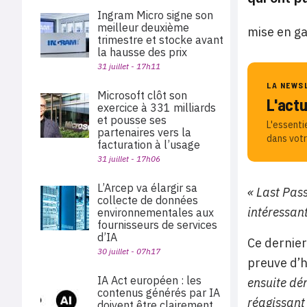
Ingram Micro signe son
meilleur deuxième
mise en ga
trimestre et stocke avant
la hausse des prix
31 juillet - 17h11
LA NEWS
Microsoft clôt son
L'act
exercice à 331 milliards
et pousse ses
L'essenti
partenaires vers la
dans votr
facturation à l’usage
31 juillet - 17h06
L’Arcep va élargir sa
« Last Pass
collecte de données
intéressan
environnementales aux
fournisseurs de services
d’IA
Ce dernier
30 juillet - 07h17
preuve d’h
IA Act européen : les
ensuite dé
contenus générés par IA
réagissant
doivent être clairement