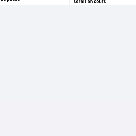
serait en cours
NOS SITES
CONTACTS
Nominations
InformatiqueNews.fr
Rédaction
Produits et solutions
Projets-Informatiques.fr
Publicité
Régions
BtoBMarketers.fr
Advertising
Talents