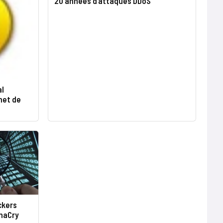
20 années d’attaques DDoS
al
net de
ckers
nnaCry