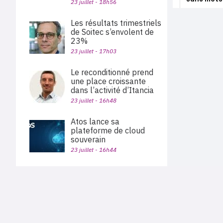
23 juillet - 18h56
Les résultats trimestriels
de Soitec s’envolent de
23%
23 juillet - 17h03
Le reconditionné prend
une place croissante
dans l’activité d’Itancia
23 juillet - 16h48
Atos lance sa
plateforme de cloud
souverain
23 juillet - 16h44
Alphabet dépasse les
attentes, porté par la
croissance de 82% de
PLAN DU SITE
Google Cloud
Actu des sociétés
Agenda
23 juillet - 15h56
Nous proposons aux professionnels des marchés de
En bref
l'informatique et des télécoms une information centrée
exclusivement sur les problématiques business, les pratiques