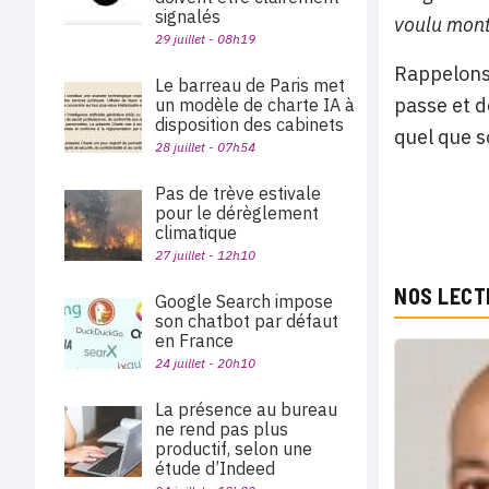
signalés
voulu montr
29 juillet - 08h19
Rappelons 
Le barreau de Paris met
passe et d
un modèle de charte IA à
disposition des cabinets
quel que s
28 juillet - 07h54
Pas de trève estivale
pour le dérèglement
climatique
27 juillet - 12h10
NOS LECT
Google Search impose
son chatbot par défaut
en France
24 juillet - 20h10
La présence au bureau
ne rend pas plus
productif, selon une
étude d’Indeed