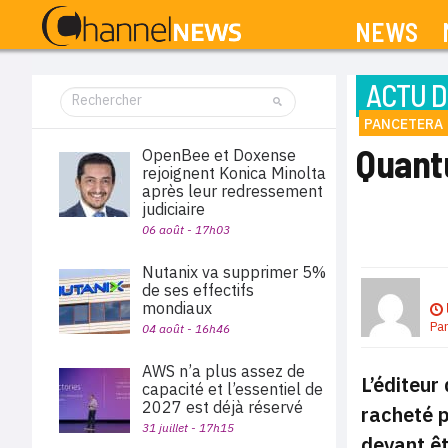
NEWS
ACTU D
PANCETERA
Quant
OpenBee et Doxense
rejoignent Konica Minolta
après leur redressement
judiciaire
06 août - 17h03
Nutanix va supprimer 5%
de ses effectifs
mondiaux
Pa
04 août - 16h46
AWS n’a plus assez de
L’éditeur
capacité et l’essentiel de
2027 est déjà réservé
racheté p
31 juillet - 17h15
devant êt