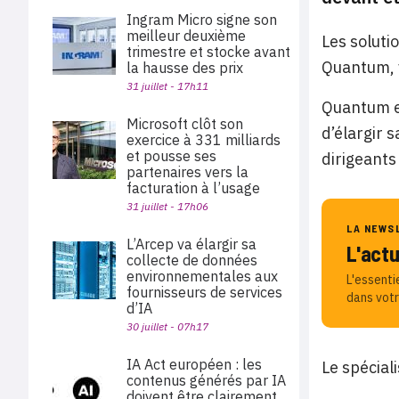
Ingram Micro signe son
meilleur deuxième
Les soluti
trimestre et stocke avant
Quantum, v
la hausse des prix
31 juillet - 17h11
Quantum ex
Microsoft clôt son
d’élargir s
exercice à 331 milliards
et pousse ses
dirigeants
partenaires vers la
facturation à l’usage
31 juillet - 17h06
LA NEWS
L’Arcep va élargir sa
L'act
collecte de données
environnementales aux
L'essenti
fournisseurs de services
dans votr
d’IA
30 juillet - 07h17
IA Act européen : les
Le spécial
contenus générés par IA
doivent être clairement