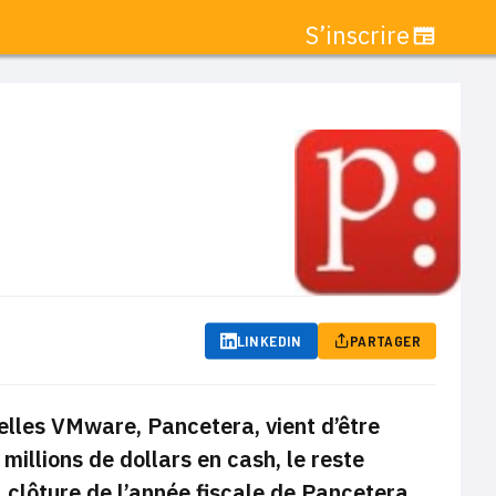
S’inscrire
LINKEDIN
PARTAGER
uelles VMware, Pancetera, vient d’être
millions de dollars
en cash, le reste
a clôture de l’année fiscale de Pancetera.