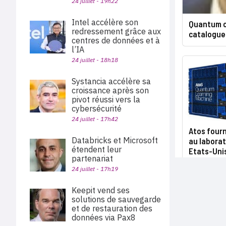
24 juillet - 19h22
Intel accélère son
Quantum c
redressement grâce aux
catalogue
centres de données et à
l’IA
24 juillet - 18h18
Systancia accélère sa
croissance après son
pivot réussi vers la
cybersécurité
24 juillet - 17h42
Atos fourn
Databricks et Microsoft
au laborat
étendent leur
Etats-Uni
partenariat
24 juillet - 17h19
Keepit vend ses
solutions de sauvegarde
et de restauration des
données via Pax8