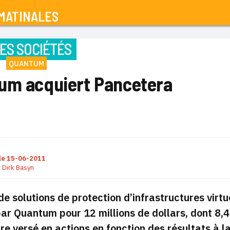
MATINALES
ES SOCIÉTÉS
QUANTUM
um acquiert Pancetera
le
15-06-2011
r
Dirk Basyn
 de solutions de protection d’infrastructures virt
ar Quantum pour 12 millions de dollars, dont 8,4 
re versé en actions en fonction des résultats à l