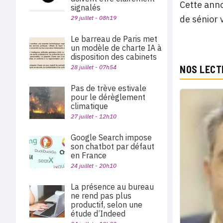
Cette anno
signalés
de sénior 
29 juillet - 08h19
Le barreau de Paris met
un modèle de charte IA à
disposition des cabinets
28 juillet - 07h54
NOS LECT
Pas de trève estivale
pour le dérèglement
climatique
27 juillet - 12h10
Google Search impose
son chatbot par défaut
en France
24 juillet - 20h10
La présence au bureau
ne rend pas plus
productif, selon une
étude d’Indeed