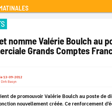
MATINALES
TS
et nomme Valérie Boulch au po
rciale Grands Comptes Fran
le
13-09-2012
r
Dirk Basyn
vient de promouvoir Valérie Boulch au poste de 
onction nouvellement créée. Ce renforcement d’éq