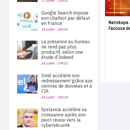
27 juillet - 12h10
Google Search impose
son chatbot par défaut
Netskope a
en France
l’accuse 
24 juillet - 20h10
La présence au bureau
ne rend pas plus
productif, selon une
étude d’Indeed
24 juillet - 19h22
Intel accélère son
redressement grâce aux
centres de données et à
l’IA
24 juillet - 18h18
Systancia accélère sa
croissance après son
pivot réussi vers la
cybersécurité