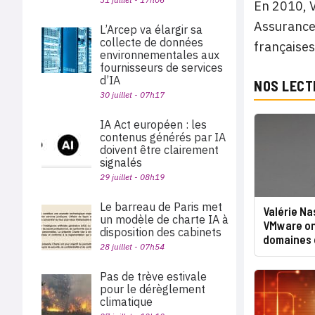
En 2010, V
Assurances
L’Arcep va élargir sa
collecte de données
françaises
environnementales aux
fournisseurs de services
d’IA
NOS LECT
30 juillet - 07h17
IA Act européen : les
contenus générés par IA
doivent être clairement
signalés
29 juillet - 08h19
Le barreau de Paris met
Valérie Na
un modèle de charte IA à
VMware ont
disposition des cabinets
domaines 
28 juillet - 07h54
Pas de trève estivale
pour le dérèglement
climatique