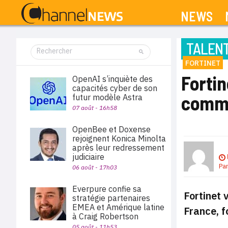
NEWS
TALEN
FORTINET
Fortin
OpenAI s’inquiète des
capacités cyber de son
comme
futur modèle Astra
07 août - 16h58
OpenBee et Doxense
rejoignent Konica Minolta
après leur redressement
judiciaire
Pa
06 août - 17h03
Everpure confie sa
Fortinet 
stratégie partenaires
EMEA et Amérique latine
France, f
à Craig Robertson
05 août - 11h53