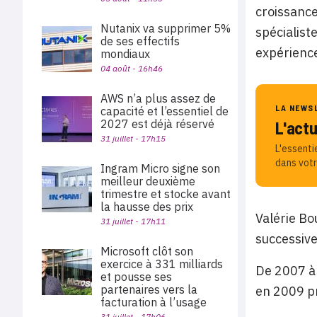
croissance
Nutanix va supprimer 5%
spécialist
de ses effectifs
expérience
mondiaux
04 août - 16h46
AWS n’a plus assez de
LA NEWS
capacité et l’essentiel de
2027 est déjà réservé
L'act
31 juillet - 17h15
L'essenti
dans votr
Ingram Micro signe son
meilleur deuxième
trimestre et stocke avant
la hausse des prix
Valérie Bo
31 juillet - 17h11
successiv
Microsoft clôt son
exercice à 331 milliards
De 2007 à 
et pousse ses
partenaires vers la
en 2009 pr
facturation à l’usage
31 juillet - 17h06