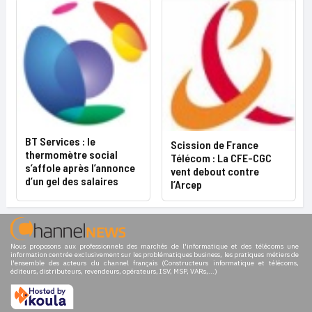
BT Services : le
Scission de France
thermomètre social
Télécom : La CFE-CGC
s’affole après l’annonce
vent debout contre
d’un gel des salaires
l’Arcep
Nous proposons aux professionnels des marchés de l'informatique et des télécoms une
information centrée exclusivement sur les problématiques business, les pratiques métiers de
l'ensemble des acteurs du channel français (Constructeurs informatique et télécoms,
éditeurs, distributeurs, revendeurs, opérateurs, ISV, MSP, VARs,...)