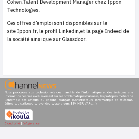
Cohen,Talent Development Manager chez Ippon
Technologies.
Ces offres d’emploi sont disponibles sur le
site Ippon.fr, le profil Linkedin,et la page Indeed de
la société ainsi que sur Glassdoor.
Nous proposons aux professionnels des marchés de l'informatique et des télécoms une
information centrée exclusivement sur les problématiques business, les pratiques métiers de
l'ensemble des acteurs du channel français (Constructeurs informatique et télécoms,
éditeurs, distributeurs, revendeurs, opérateurs, ISV, MSP, VARs,...)
Cloud privé
|
Infogérance