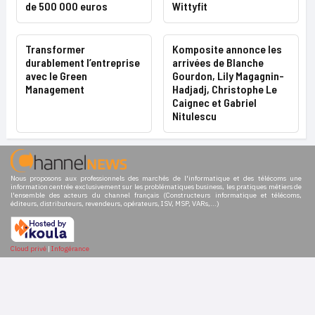
de 500 000 euros
Wittyfit
Transformer
Komposite annonce les
durablement l’entreprise
arrivées de Blanche
avec le Green
Gourdon, Lily Magagnin-
Management
Hadjadj, Christophe Le
Caignec et Gabriel
Nitulescu
Nous proposons aux professionnels des marchés de l'informatique et des télécoms une
information centrée exclusivement sur les problématiques business, les pratiques métiers de
l'ensemble des acteurs du channel français (Constructeurs informatique et télécoms,
éditeurs, distributeurs, revendeurs, opérateurs, ISV, MSP, VARs,...)
Cloud privé
|
Infogérance