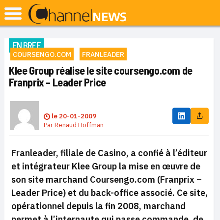
EN BREF
COURSENGO.COM
FRANLEADER
Klee Group réalise le site coursengo.com de
Franprix – Leader Price
le
20-01-2009
Par
Renaud Hoffman
Franleader, filiale de Casino, a confié à l’éditeur
et intégrateur Klee Group la mise en œuvre de
son site marchand Coursengo.com (Franprix –
Leader Price) et du
back-office
associé. Ce site,
opérationnel depuis la fin 2008, marchand
permet à l’internaute qui passe commande, de