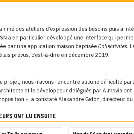
animé des ateliers d’expression des besoins puis a int
SN a en particulier développé une interface qui perme
rée par une application maison baptisée
Collectivités
. 
élais prévus, c’est-à-dire en décembre 2019.
e projet, nous n’avons rencontré aucune difficulté parti
architecte et le développeur délégués par Almavia ont
roposition », a constaté Alexandre Gidon, directeur d
EURS ONT LU ENSUITE
 et Twilio nouent un
Almavia CX devient revendeu