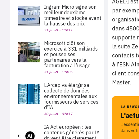
AGEDI est 
Ingram Micro signe son
par exempl
meilleur deuxième
trimestre et stocke avant
organisati
la hausse des prix
dans 4500 
31 juillet - 17h11
supporte n
Microsoft clôt son
la suite Z
exercice à 331 milliards
et pousse ses
contacts t
partenaires vers la
à l’ESN Al
facturation à l’usage
31 juillet - 17h06
client con
Master.
L’Arcep va élargir sa
collecte de données
environnementales aux
fournisseurs de services
d’IA
LA NEWS
L'act
30 juillet - 07h17
L'essenti
IA Act européen : les
dans votr
contenus générés par IA
doivent être clairement