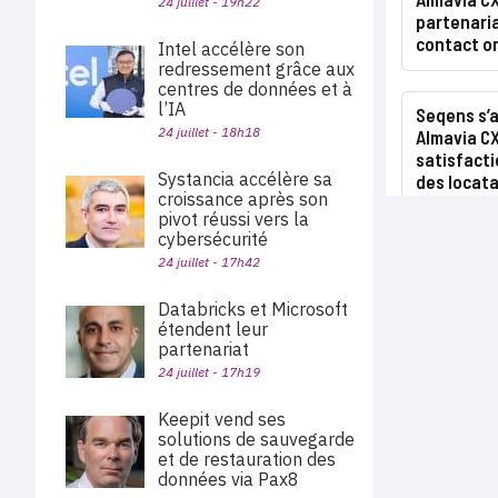
24 juillet - 19h22
partenari
contact o
Intel accélère son
redressement grâce aux
centres de données et à
l’IA
Seqens s’a
24 juillet - 18h18
Almavia CX
satisfact
Systancia accélère sa
des locata
croissance après son
pivot réussi vers la
cybersécurité
24 juillet - 17h42
Databricks et Microsoft
étendent leur
partenariat
24 juillet - 17h19
Keepit vend ses
solutions de sauvegarde
et de restauration des
données via Pax8