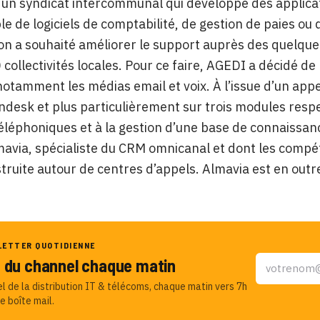
un syndicat intercommunal qui développe des applicatio
e de logiciels de comptabilité, de gestion de paies ou
on a souhaité améliorer le support auprès des quelque 
collectivités locales. Pour ce faire, AGEDI a décidé de
otamment les médias email et voix. À l’issue d’un appel 
endesk et plus particulièrement sur trois modules resp
éléphoniques et à la gestion d’une base de connaissanc
mavia, spécialiste du CRM omnicanal et dont les compét
struite autour de centres d’appels. Almavia est en outr
LETTER QUOTIDIENNE
u du channel chaque matin
el de la distribution IT & télécoms, chaque matin vers 7h
e boîte mail.