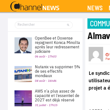
NEWS
COMMUN
Almav
OpenBee et Doxense
rejoignent Konica Minolta
après leur redressement
judiciaire
06 août - 17h03
Pa
Nutanix va supprimer 5%
de ses effectifs
Le syndic
mondiaux
utilisate
04 août - 16h46
projet a 
AWS n’a plus assez de
capacité et l’essentiel de
2027 est déjà réservé
31 juillet - 17h15