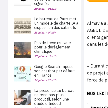
signalés
29 juillet - 08h19
Le barreau de Paris met
Almavia a 
un modèle de charte IA à
disposition des cabinets
AGEDI. L’E
28 juillet - 07h54
clients gé
Pas de trève estivale
dans les d
pour le dérèglement
climatique
27 juillet - 12h10
« Durant c
Google Search impose
son chatbot par défaut
de projet 
en France
force de p
24 juillet - 20h10
La présence au bureau
NOS LECT
ne rend pas plus
productif, selon une
étude d’Indeed
Almavia CX