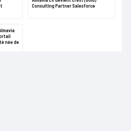
et
Consulting Partner Salesforce
 Almavia
ortail
ité née de