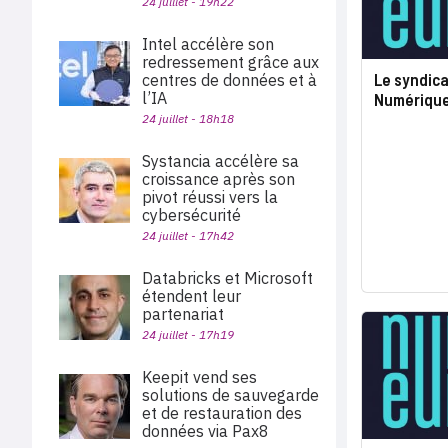
24 juillet - 19h22
Intel accélère son
redressement grâce aux
Le syndic
centres de données et à
l’IA
Numérique
24 juillet - 18h18
Systancia accélère sa
croissance après son
pivot réussi vers la
cybersécurité
24 juillet - 17h42
Databricks et Microsoft
étendent leur
partenariat
24 juillet - 17h19
Keepit vend ses
solutions de sauvegarde
et de restauration des
données via Pax8