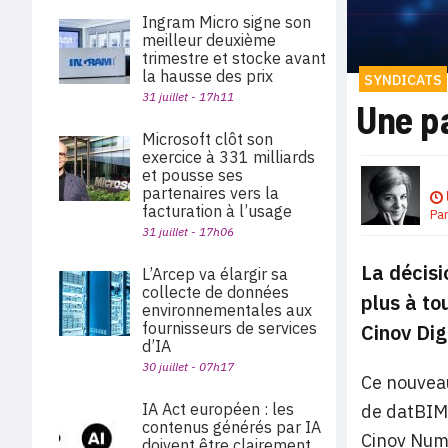
Ingram Micro signe son
meilleur deuxième
trimestre et stocke avant
la hausse des prix
SYNDICATS
31 juillet - 17h11
Une p
Microsoft clôt son
exercice à 331 milliards
et pousse ses
partenaires vers la
facturation à l’usage
Pa
31 juillet - 17h06
La décis
L’Arcep va élargir sa
collecte de données
plus à to
environnementales aux
fournisseurs de services
Cinov Dig
d’IA
30 juillet - 07h17
Ce nouveau
IA Act européen : les
de datBIM,
contenus générés par IA
Cinov Numé
doivent être clairement