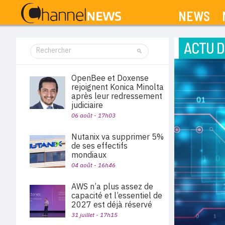
NEWS
ACTU D
OpenBee et Doxense
rejoignent Konica Minolta
après leur redressement
judiciaire
06 août - 17h03
Nutanix va supprimer 5%
de ses effectifs
mondiaux
04 août - 16h46
AWS n’a plus assez de
capacité et l’essentiel de
2027 est déjà réservé
31 juillet - 17h15