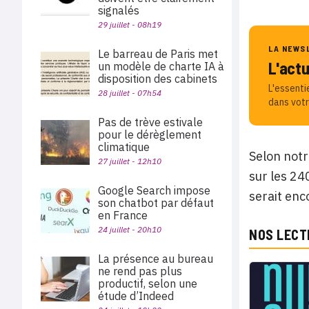
signalés
29 juillet - 08h19
LA NEWS
Le barreau de Paris met
L'act
un modèle de charte IA à
disposition des cabinets
L'essenti
28 juillet - 07h54
dans votr
Pas de trève estivale
pour le dérèglement
climatique
Selon notr
27 juillet - 12h10
sur les 24
Google Search impose
serait enco
son chatbot par défaut
en France
24 juillet - 20h10
NOS LECT
La présence au bureau
ne rend pas plus
productif, selon une
étude d’Indeed