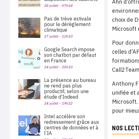
Afin d’off
28 juillet - 07h54
environnem
Pas de trève estivale
choix de D
pour le dérèglement
Microsoft 
climatique
27 juillet - 12h10
Pour donne
Google Search impose
celles d’A
son chatbot par défaut
formations
en France
24 juillet - 20h10
Call2Teams
La présence au bureau
Anthony FU
ne rend pas plus
productif, selon une
unifiée et
étude d’Indeed
Microsoft.
24 juillet - 19h22
pour mieux
Intel accélère son
redressement grâce aux
NOS LECT
centres de données et à
l’IA