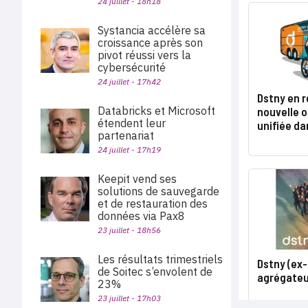
24 juillet - 18h18
Systancia accélère sa
croissance après son
pivot réussi vers la
cybersécurité
24 juillet - 17h42
Dstny en r
Databricks et Microsoft
nouvelle 
étendent leur
unifiée da
partenariat
24 juillet - 17h19
Keepit vend ses
solutions de sauvegarde
et de restauration des
données via Pax8
23 juillet - 18h56
Les résultats trimestriels
Dstny (ex
de Soitec s’envolent de
agrégateur
23%
23 juillet - 17h03