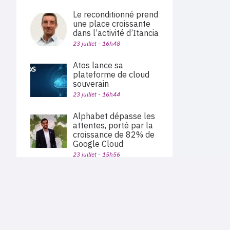
Le reconditionné prend
une place croissante
dans l’activité d’Itancia
23 juillet - 16h48
Atos lance sa
plateforme de cloud
souverain
23 juillet - 16h44
Alphabet dépasse les
attentes, porté par la
croissance de 82% de
Google Cloud
23 juillet - 15h56
Proofpoint révèle
PLAN DU SITE
l’existence du malware-
Actu des sociétés
as-a-service Cruciferra
Agenda
Nous proposons aux professionnels des marchés de
22 juillet - 18h45
En bref
l'informatique et des télécoms une information centrée
exclusivement sur les problématiques business, les pratiques
Expertises
métiers de l'ensemble des acteurs du channel français
Benoist Desanlis devient
Interviews
(Constructeurs informatique et télécoms, éditeurs,