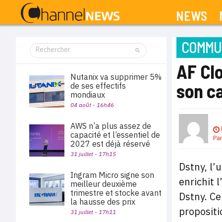
NEWS
COMMUN
AF Cl
Nutanix va supprimer 5%
son c
de ses effectifs
mondiaux
04 août - 16h46
AWS n’a plus assez de
capacité et l’essentiel de
Pa
2027 est déjà réservé
31 juillet - 17h15
Dstny, l’
Ingram Micro signe son
enrichit 
meilleur deuxième
trimestre et stocke avant
Dstny. Ce
la hausse des prix
propositi
31 juillet - 17h11