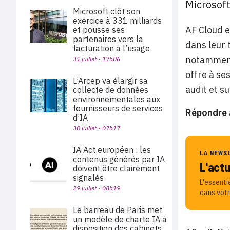
Microsoft
Microsoft clôt son
exercice à 331 milliards
AF Cloud e
et pousse ses
partenaires vers la
dans leur 
facturation à l’usage
notamment 
31 juillet - 17h06
offre à se
L’Arcep va élargir sa
audit et s
collecte de données
environnementales aux
fournisseurs de services
Répondre 
d’IA
30 juillet - 07h17
IA Act européen : les
LA NEWS
contenus générés par IA
L'act
doivent être clairement
signalés
L'essenti
29 juillet - 08h19
dans votr
Le barreau de Paris met
un modèle de charte IA à
disposition des cabinets