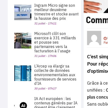
Ingram Micro signe son
meilleur deuxième
trimestre et stocke avant
Comme
la hausse des prix
31 juillet - 17h11
Microsoft clôt son
exercice à 331 milliards
et pousse ses
Pa
partenaires vers la
facturation à l’usage
C’est sim
31 juillet - 17h06
Pour répo
L’Arcep va élargir sa
d’optimis
collecte de données
environnementales aux
fournisseurs de services
Grâce à ce
d’IA
30 juillet - 07h17
unifiées :
C
plus concu
IA Act européen : les
contenus générés par IA
Sans oubli
doivent être clairement