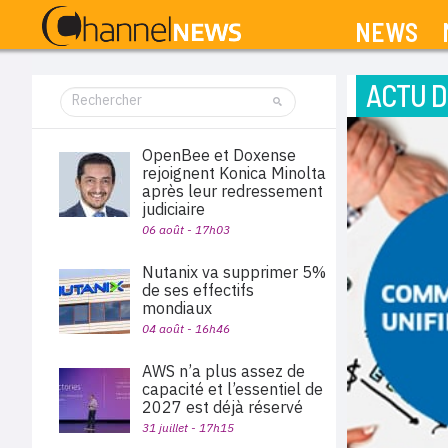
NEWS
ACTU D
OpenBee et Doxense
rejoignent Konica Minolta
après leur redressement
judiciaire
06 août - 17h03
Nutanix va supprimer 5%
de ses effectifs
mondiaux
04 août - 16h46
AWS n’a plus assez de
capacité et l’essentiel de
2027 est déjà réservé
31 juillet - 17h15