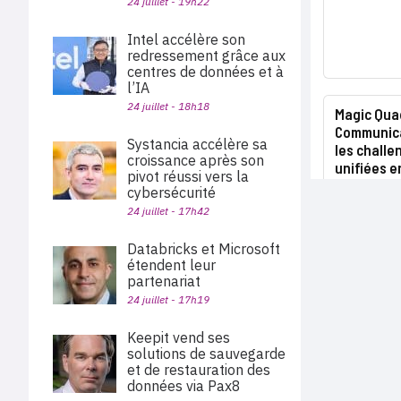
24 juillet - 19h22
Intel accélère son
redressement grâce aux
centres de données et à
l’IA
24 juillet - 18h18
Magic Qua
Communica
Systancia accélère sa
les chall
croissance après son
unifiées e
pivot réussi vers la
cybersécurité
24 juillet - 17h42
Databricks et Microsoft
étendent leur
partenariat
24 juillet - 17h19
Keepit vend ses
solutions de sauvegarde
et de restauration des
données via Pax8