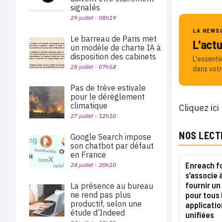
signalés
29 juillet - 08h19
LA NEWS
Le barreau de Paris met
L'act
un modèle de charte IA à
disposition des cabinets
L'essenti
28 juillet - 07h54
dans votr
Pas de trève estivale
pour le dérèglement
climatique
Cliquez ici
27 juillet - 12h10
NOS LECT
Google Search impose
son chatbot par défaut
en France
Enreach fo
24 juillet - 20h10
s’associe 
fournir u
La présence au bureau
pour tous 
ne rend pas plus
productif, selon une
applicati
étude d’Indeed
unifiées