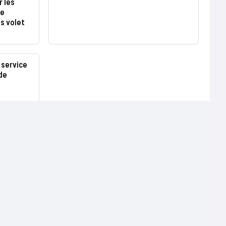
r les
de
s volet
 service
de