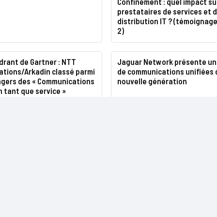
Confinement : quel impact su
prestataires de services et 
distribution IT ? (témoignage
2)
drant de Gartner : NTT
Jaguar Network présente un
tions/Arkadin classé parmi
de communications unifiées 
engers des « Communications
nouvelle génération
n tant que service »