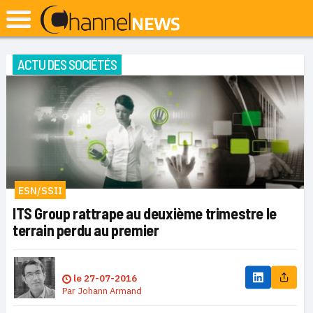
ACTU DES SOCIÉTÉS
ESN/SSII
ITS Group rattrape au deuxième trimestre le
terrain perdu au premier
le
27-07-2016
Par
Johann Armand