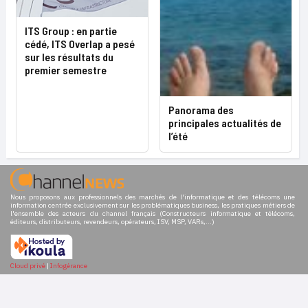
ITS Group : en partie
cédé, ITS Overlap a pesé
sur les résultats du
premier semestre
Panorama des
principales actualités de
l’été
Nous proposons aux professionnels des marchés de l'informatique et des télécoms une
information centrée exclusivement sur les problématiques business, les pratiques métiers de
l'ensemble des acteurs du channel français (Constructeurs informatique et télécoms,
éditeurs, distributeurs, revendeurs, opérateurs, ISV, MSP, VARs,...)
Cloud privé
|
Infogérance