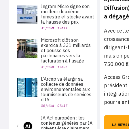
Ingram Micro signe son
Diffusion
meilleur deuxième
a dégagé 
trimestre et stocke avant
la hausse des prix
31 juillet - 17h11
Avec cette
croissance
Microsoft clôt son
exercice à 331 milliards
dirigeant-
et pousse ses
mais on pe
partenaires vers la
facturation à l’usage
750.000 €
31 juillet - 17h06
Access Gro
L’Arcep va élargir sa
collecte de données
président 
environnementales aux
intégratio
fournisseurs de services
d’IA
pourraient
30 juillet - 07h17
IA Act européen : les
contenus générés par IA
LA NEWS
doivent être clairement