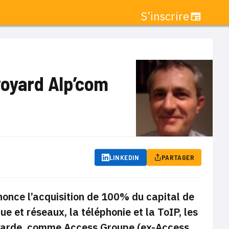
S’inscrire
voyard Alp’com
LINKEDIN
PARTAGER
once l’acquisition de 100% du capital de
e et réseaux, la téléphonie et la ToIP, les
voyarde, comme Access Groupe (ex-Access