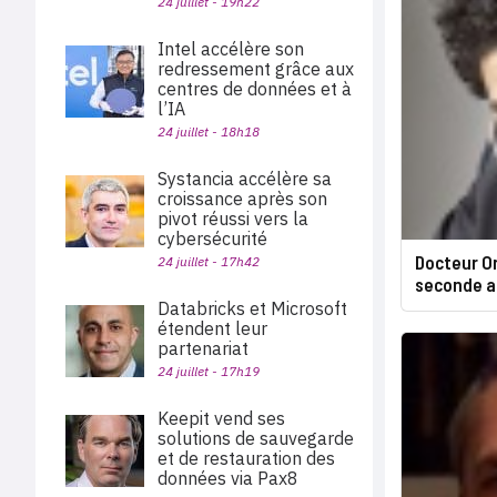
24 juillet - 19h22
Intel accélère son
redressement grâce aux
centres de données et à
l’IA
24 juillet - 18h18
Systancia accélère sa
croissance après son
pivot réussi vers la
cybersécurité
Docteur Or
24 juillet - 17h42
seconde a
Databricks et Microsoft
étendent leur
partenariat
24 juillet - 17h19
Keepit vend ses
solutions de sauvegarde
et de restauration des
données via Pax8