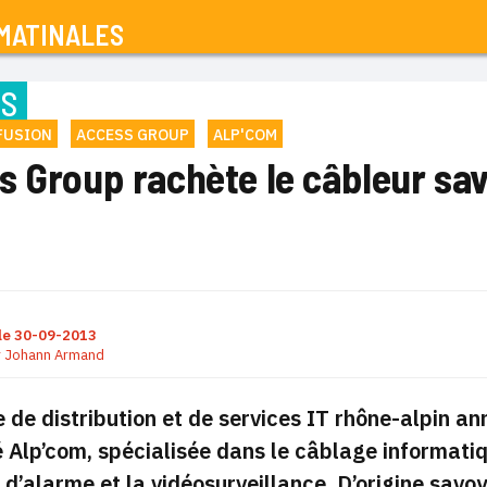
MATINALES
NS
FUSION
ACCESS GROUP
ALP'COM
s Group rachète le câbleur sa
le
30-09-2013
r
Johann Armand
 de distribution et de services IT rhône-alpin
ann
é Alp’com, spécialisée dans le câblage informatiqu
d’alarme et la vidéosurveillance. D’origine sa