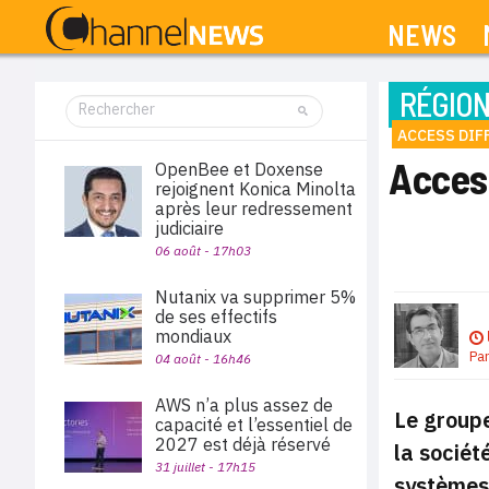
NEWS
RÉGIO
ACCESS DIF
Acces
OpenBee et Doxense
rejoignent Konica Minolta
après leur redressement
judiciaire
06 août - 17h03
Nutanix va supprimer 5%
de ses effectifs
mondiaux
Pa
04 août - 16h46
AWS n’a plus assez de
Le groupe
capacité et l’essentiel de
2027 est déjà réservé
la sociét
31 juillet - 17h15
systèmes