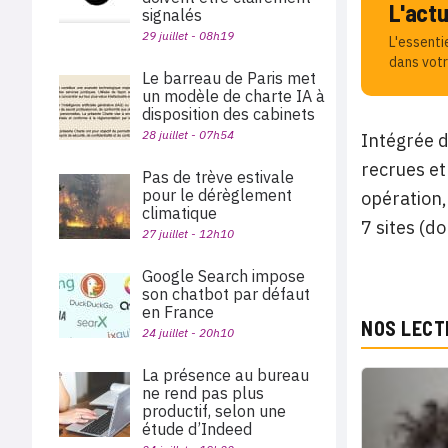
L'act
signalés
29 juillet - 08h19
L'essenti
dans votr
Le barreau de Paris met
un modèle de charte IA à
disposition des cabinets
28 juillet - 07h54
Intégrée d
recrues et
Pas de trève estivale
pour le dérèglement
opération,
climatique
7 sites (d
27 juillet - 12h10
Google Search impose
son chatbot par défaut
en France
NOS LECT
24 juillet - 20h10
La présence au bureau
ne rend pas plus
productif, selon une
étude d’Indeed