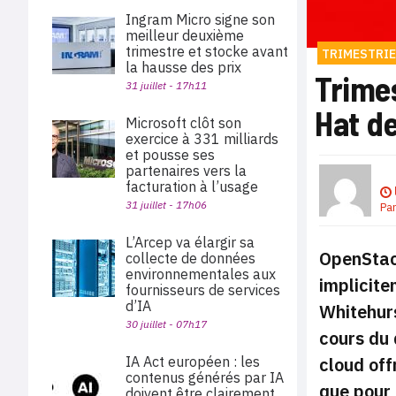
Ingram Micro signe son
meilleur deuxième
trimestre et stocke avant
TRIMESTRIE
la hausse des prix
Trimes
31 juillet - 17h11
Hat d
Microsoft clôt son
exercice à 331 milliards
et pousse ses
partenaires vers la
facturation à l’usage
31 juillet - 17h06
Pa
L’Arcep va élargir sa
OpenStack
collecte de données
environnementales aux
implicite
fournisseurs de services
d’IA
Whitehurs
30 juillet - 07h17
cours du 
cloud off
IA Act européen : les
contenus générés par IA
que pour 
doivent être clairement