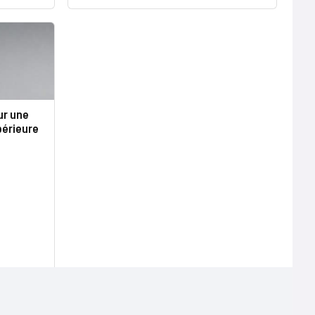
ur une
périeure