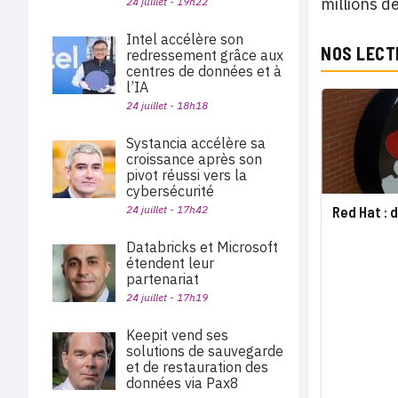
millions 
24 juillet - 19h22
Intel accélère son
NOS LECT
redressement grâce aux
centres de données et à
l’IA
24 juillet - 18h18
Systancia accélère sa
croissance après son
pivot réussi vers la
cybersécurité
Red Hat : 
24 juillet - 17h42
Databricks et Microsoft
étendent leur
partenariat
24 juillet - 17h19
Keepit vend ses
solutions de sauvegarde
et de restauration des
données via Pax8