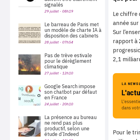
signalés
29 juillet - 08h19
Le chiffre
année sur 
Le barreau de Paris met
un modèle de charte IA à
Sur l’ensem
disposition des cabinets
rapport à 
28 juillet - 07h54
progressio
Pas de trève estivale
2,1 millia
pour le dérèglement
climatique
27 juillet - 12h10
LA NEWS
Google Search impose
L'act
son chatbot par défaut
en France
L'essenti
24 juillet - 20h10
dans votr
La présence au bureau
ne rend pas plus
productif, selon une
Pour le tr
étude d’Indeed