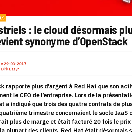
LS
triels : le cloud désormais pl
evient synonyme d’OpenStack
le
29-03-2017
r
Dirk Basyn
 rapporte plus d’argent à Red Hat que son activi
ment le CEO de l’entreprise. Lors de la présentat
t a indiqué que trois des quatre contrats de plu
quatrième trimestre concernaient le socle IaaS o
rait plus de marge et était facturé 20 fois le prix
la plupart des clients, Red Hat était désormais