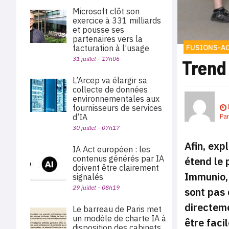
Microsoft clôt son
exercice à 331 milliards
et pousse ses
partenaires vers la
facturation à l’usage
FUSIONS-A
31 juillet - 17h06
Trend
L’Arcep va élargir sa
collecte de données
environnementales aux
fournisseurs de services
d’IA
Pa
30 juillet - 07h17
Afin, exp
IA Act européen : les
contenus générés par IA
étend le 
doivent être clairement
Immunio, 
signalés
29 juillet - 08h19
sont pas 
directeme
Le barreau de Paris met
un modèle de charte IA à
être faci
disposition des cabinets