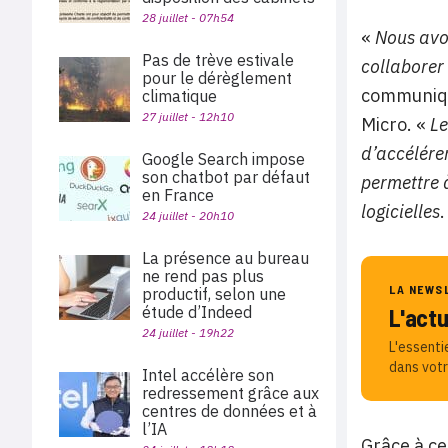
28 juillet - 07h54
«
Nous avon
Pas de trève estivale
collaborer
pour le dérèglement
communiqué
climatique
27 juillet - 12h10
Micro. «
Le
d’accélére
Google Search impose
son chatbot par défaut
permettre à
en France
logicielles
.
24 juillet - 20h10
La présence au bureau
ne rend pas plus
LA NEWS
productif, selon une
étude d’Indeed
L'act
24 juillet - 19h22
L'essenti
dans votr
Intel accélère son
redressement grâce aux
centres de données et à
l’IA
Grâce à ce