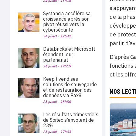
24 juillet - 18h18
s’appuyant
Systancia accélère sa
de la phas
croissance après son
pivot réussi vers la
développem
cybersécurité
de protect
24 juillet - 17h42
partir d’av
Databricks et Microsoft
étendent leur
D’après Ga
partenariat
fonctions 
24 juillet - 17h19
et les off
Keepit vend ses
solutions de sauvegarde
et de restauration des
NOS LECT
données via Pax8
23 juillet - 18h56
Les résultats trimestriels
de Soitec s’envolent de
23%
23 juillet - 17h03