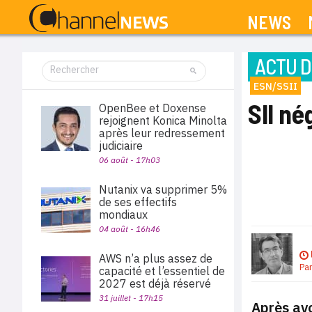
NEWS
ACTU D
ESN/SSII
SII né
OpenBee et Doxense
rejoignent Konica Minolta
après leur redressement
judiciaire
06 août - 17h03
Nutanix va supprimer 5%
de ses effectifs
mondiaux
04 août - 16h46
AWS n’a plus assez de
Pa
capacité et l’essentiel de
2027 est déjà réservé
31 juillet - 17h15
Après avo