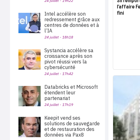
24 juillet - 19h22
l’affaire 
fini
Intel accélère son
redressement grâce aux
centres de données et à
l’IA
24 juillet - 18h18
Systancia accélère sa
croissance après son
pivot réussi vers la
cybersécurité
24 juillet - 17h42
Databricks et Microsoft
étendent leur
partenariat
24 juillet - 17h19
Keepit vend ses
solutions de sauvegarde
et de restauration des
données via Pax8