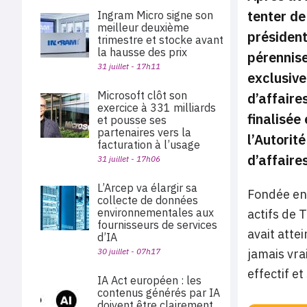
tenter de
Ingram Micro signe son
meilleur deuxième
président
trimestre et stocke avant
la hausse des prix
pérennise
31 juillet - 17h11
exclusive
Microsoft clôt son
d’affaire
exercice à 331 milliards
finalisée
et pousse ses
partenaires vers la
l’Autorit
facturation à l’usage
d’affaire
31 juillet - 17h06
L’Arcep va élargir sa
Fondée en 
collecte de données
environnementales aux
actifs de 
fournisseurs de services
avait attei
d’IA
30 juillet - 07h17
jamais vra
effectif e
IA Act européen : les
contenus générés par IA
doivent être clairement