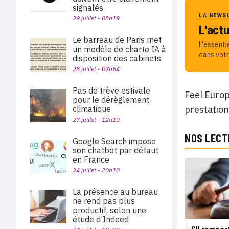
signalés
LA NEWS
29 juillet - 08h19
L'act
Le barreau de Paris met
L'essenti
un modèle de charte IA à
dans votr
disposition des cabinets
28 juillet - 07h54
Pas de trève estivale
Feel Europ
pour le dérèglement
climatique
prestation
27 juillet - 12h10
NOS LECT
Google Search impose
son chatbot par défaut
en France
24 juillet - 20h10
La présence au bureau
ne rend pas plus
productif, selon une
étude d’Indeed
SII rempor