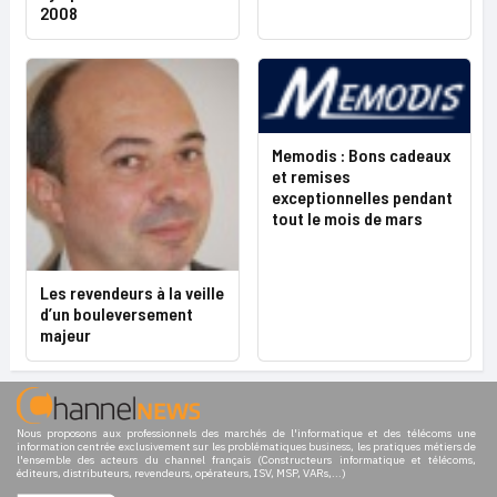
2008
Memodis : Bons cadeaux
et remises
exceptionnelles pendant
tout le mois de mars
Les revendeurs à la veille
d’un bouleversement
majeur
Nous proposons aux professionnels des marchés de l'informatique et des télécoms une
information centrée exclusivement sur les problématiques business, les pratiques métiers de
l'ensemble des acteurs du channel français (Constructeurs informatique et télécoms,
éditeurs, distributeurs, revendeurs, opérateurs, ISV, MSP, VARs,...)