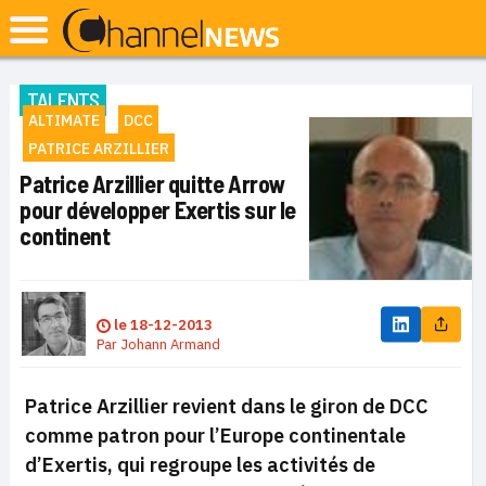
TALENTS
ALTIMATE
DCC
PATRICE ARZILLIER
Patrice Arzillier quitte Arrow
pour développer Exertis sur le
continent
le
18-12-2013
Par
Johann Armand
Patrice Arzillier revient dans le giron de DCC
comme patron pour l’Europe continentale
d’Exertis, qui regroupe les activités de