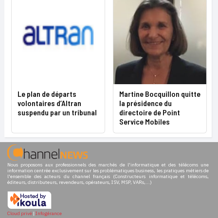
Le plan de départs
Martine Bocquillon quitte
volontaires d’Altran
la présidence du
suspendu par un tribunal
directoire de Point
Service Mobiles
Nous proposons aux professionnels des marchés de l'informatique et des télécoms une
information centrée exclusivement sur les problématiques business, les pratiques métiers de
l'ensemble des acteurs du channel français (Constructeurs informatique et télécoms,
éditeurs, distributeurs, revendeurs, opérateurs, ISV, MSP, VARs,...)
Cloud privé
|
Infogérance