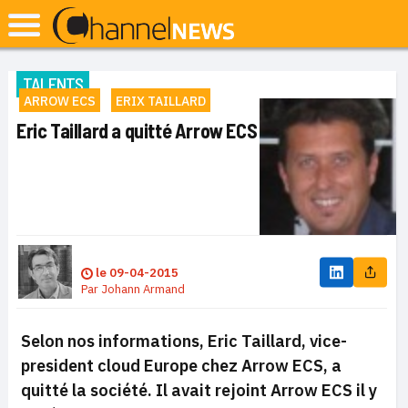
TALENTS
ARROW ECS
ERIX TAILLARD
Eric Taillard a quitté Arrow ECS
le
09-04-2015
Par
Johann Armand
Selon nos informations, Eric Taillard, vice-
president cloud Europe chez Arrow ECS, a
quitté la société. Il avait rejoint Arrow ECS il y