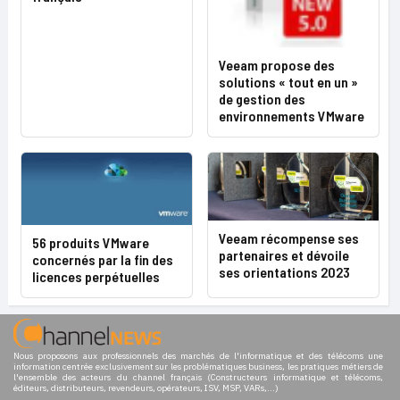
Veeam propose des
solutions « tout en un »
de gestion des
environnements VMware
Veeam récompense ses
56 produits VMware
partenaires et dévoile
concernés par la fin des
ses orientations 2023
licences perpétuelles
Nous proposons aux professionnels des marchés de l'informatique et des télécoms une
information centrée exclusivement sur les problématiques business, les pratiques métiers de
l'ensemble des acteurs du channel français (Constructeurs informatique et télécoms,
éditeurs, distributeurs, revendeurs, opérateurs, ISV, MSP, VARs,...)