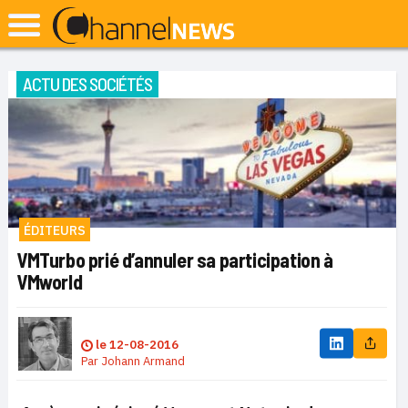
ACTU DES SOCIÉTÉS
ÉDITEURS
VMTurbo prié d’annuler sa participation à
VMworld
le
12-08-2016
Par
Johann Armand